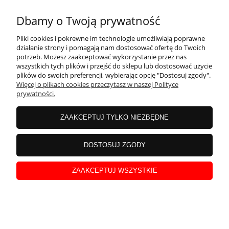
Dbamy o Twoją prywatność
Taśma klejąca pakowa tesapack® BASIC 66m x
50mm, przezroczysta
Pliki cookies i pokrewne im technologie umożliwiają poprawne
działanie strony i pomagają nam dostosować ofertę do Twoich
potrzeb. Możesz zaakceptować wykorzystanie przez nas
wszystkich tych plików i przejść do sklepu lub dostosować użycie
powiadom o
9,99 zł
plików do swoich preferencji, wybierając opcję "Dostosuj zgody".
dostępności
Więcej o plikach cookies przeczytasz w naszej Polityce
Cena netto:
8,12 zł
prywatności.
ZAAKCEPTUJ TYLKO NIEZBĘDNE
DOSTOSUJ ZGODY
ZAAKCEPTUJ WSZYSTKIE