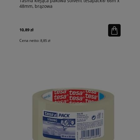
Taśma klejąca pakowa solvent tesapack® 66m x
48mm, brązowa
10,89 zł
Cena netto:
8,85 zł