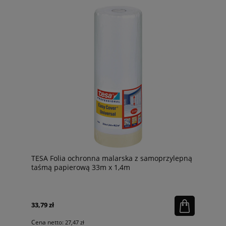
TESA Folia ochronna malarska z samoprzylepną
taśmą papierową 33m x 1,4m
33,79 zł
Cena netto:
27,47 zł