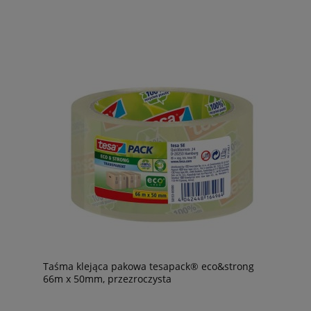
Taśma klejąca pakowa tesapack® eco&strong
66m x 50mm, przezroczysta