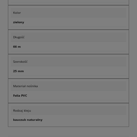
Kolor
zielony
Długość
66 m
Szerokość
25 mm
Materiał nośnika
Folia PVC
Rodzaj kleju
kauczuk naturalny