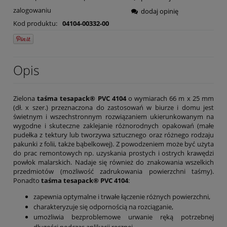
zalogowaniu
dodaj opinię
Kod produktu:
04104-00332-00
Opis
Zielona
taśma tesapack® PVC 4104
o wymiarach 66 m x 25 mm
(dł. x szer.) przeznaczona do zastosowań w biurze i domu jest
świetnym i wszechstronnym rozwiązaniem ukierunkowanym na
wygodne i skuteczne zaklejanie różnorodnych opakowań (małe
pudełka z tektury lub tworzywa sztucznego oraz różnego rodzaju
pakunki z folii, także bąbelkowej). Z powodzeniem może być użyta
do prac remontowych np. uzyskania prostych i ostrych krawędzi
powłok malarskich. Nadaje się również do znakowania wszelkich
przedmiotów (możliwość zadrukowania powierzchni taśmy).
Ponadto
taśma tesapack® PVC 4104
:
zapewnia optymalne i trwałe łączenie różnych powierzchni,
charakteryzuje się odpornością na rozciąganie,
umożliwia bezproblemowe urwanie ręką potrzebnej