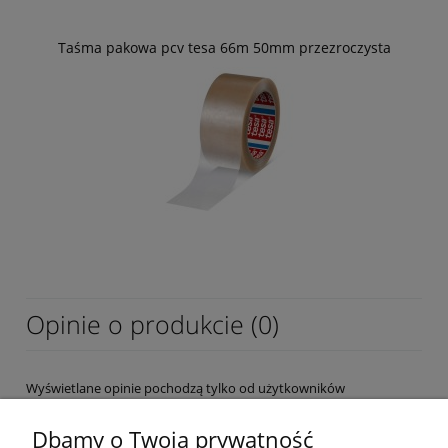
Taśma pakowa pcv tesa 66m 50mm przezroczysta
Opinie o produkcie (0)
Wyświetlane opinie pochodzą tylko od użytkowników
zarejestrowanych a przed publikacją są weryfikowane.
Dbamy o Twoją prywatność