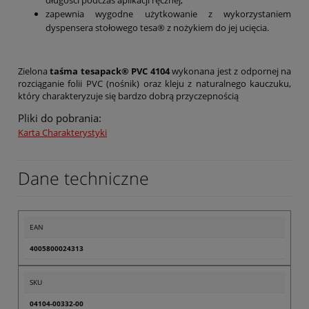
długości podczas aplikacji ręcznej,
zapewnia wygodne użytkowanie z wykorzystaniem
dyspensera stołowego tesa® z nożykiem do jej ucięcia.
Zielona
taśma tesapack® PVC 4104
wykonana jest z odpornej na
rozciąganie folii PVC (nośnik) oraz kleju z naturalnego kauczuku,
który charakteryzuje się bardzo dobrą przyczepnością
Pliki do pobrania:
Karta Charakterystyki
Dane techniczne
EAN
4005800024313
SKU
04104-00332-00