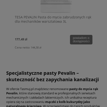
TESA PEVALIN Pasta do mycia zabrudzonych rąk
dla mechaników warsztatowa 3L
powiadom o
177,49 zł
dostępności
Cena netto:
144,30 zł
Specjalistyczne pasty Pevalin –
skuteczność bez zapychania kanalizacji
W ofercie Tasmuj.pl znajdziesz renomowane
pasty do mycia rąk
Pevalin
, które stanowią standard w profesjonalnych serwisach
mechanicznych i zakładach lakierniczych. Ich unikalna receptura
opiera się na zastosowaniu
mączki z kolb kukurydzy jako
naturalnego ścierniwa
. W przeciwieństwie do tanich produktów