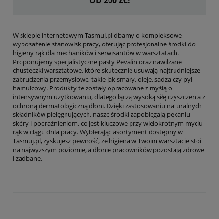
OD 200 ZŁ!
W sklepie internetowym Tasmuj.pl dbamy o kompleksowe
wyposażenie stanowisk pracy, oferując profesjonalne środki do
higieny rąk dla mechaników i serwisantów w warsztatach.
Proponujemy specjalistyczne pasty Pevalin oraz nawilżane
chusteczki warsztatowe, które skutecznie usuwają najtrudniejsze
zabrudzenia przemysłowe, takie jak smary, oleje, sadza czy pył
hamulcowy. Produkty te zostały opracowane z myślą o
intensywnym użytkowaniu, dlatego łączą wysoką siłę czyszczenia z
ochroną dermatologiczną dłoni. Dzięki zastosowaniu naturalnych
składników pielęgnujących, nasze środki zapobiegają pękaniu
skóry i podrażnieniom, co jest kluczowe przy wielokrotnym myciu
rąk w ciągu dnia pracy. Wybierając asortyment dostępny w
Tasmuj.pl, zyskujesz pewność, że higiena w Twoim warsztacie stoi
na najwyższym poziomie, a dłonie pracowników pozostają zdrowe
i zadbane.