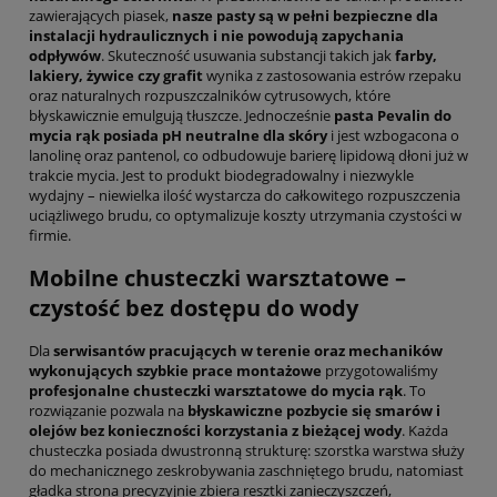
zawierających piasek,
nasze pasty są w pełni bezpieczne dla
instalacji hydraulicznych i nie powodują zapychania
odpływów
. Skuteczność usuwania substancji takich jak
farby,
lakiery, żywice czy grafit
wynika z zastosowania estrów rzepaku
oraz naturalnych rozpuszczalników cytrusowych, które
błyskawicznie emulgują tłuszcze. Jednocześnie
pasta Pevalin do
mycia rąk posiada pH neutralne dla skóry
i jest wzbogacona o
lanolinę oraz pantenol, co odbudowuje barierę lipidową dłoni już w
trakcie mycia. Jest to produkt biodegradowalny i niezwykle
wydajny – niewielka ilość wystarcza do całkowitego rozpuszczenia
uciążliwego brudu, co optymalizuje koszty utrzymania czystości w
firmie.
Mobilne chusteczki warsztatowe –
czystość bez dostępu do wody
Dla
serwisantów pracujących w terenie oraz mechaników
wykonujących szybkie prace montażowe
przygotowaliśmy
profesjonalne chusteczki warsztatowe do mycia rąk
. To
rozwiązanie pozwala na
błyskawiczne pozbycie się smarów i
olejów bez konieczności korzystania z bieżącej wody
. Każda
chusteczka posiada dwustronną strukturę: szorstka warstwa służy
do mechanicznego zeskrobywania zaschniętego brudu, natomiast
gładka strona precyzyjnie zbiera resztki zanieczyszczeń,