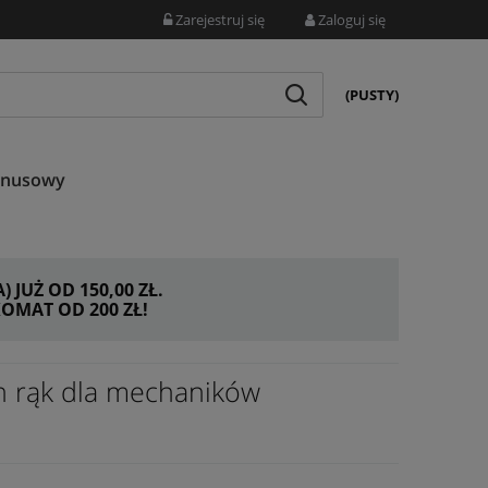
Zarejestruj się
Zaloguj się
(PUSTY)
onusowy
JUŻ OD 150,00 ZŁ.
MAT OD 200 ZŁ!
h rąk dla mechaników