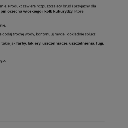
nie. Produkt zawiera rozpuszczający brud i przyjazny dla
upin orzecha włoskiego i kolb kukurydzy
, które
nie.
ie dodaj trochę wody, kontynuuj mycie i dokładnie spłucz.
 takie jak
farby
,
lakiery
,
uszczelniacze
,
uszczelnienia
,
fugi
,
ego.