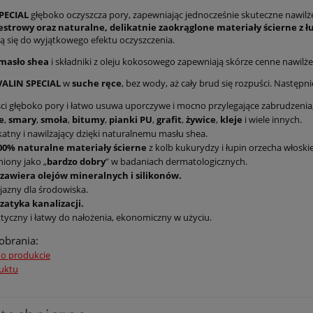
PECIAL
głęboko oczyszcza pory, zapewniając jednocześnie skuteczne nawilże
 estrowy oraz naturalne, delikatnie zaokrąglone materiały ścierne z ł
ją się do wyjątkowego efektu oczyszczenia.
masło shea
i składniki z oleju kokosowego zapewniają skórze cenne nawilże
VALIN SPECIAL
w
suche ręce
, bez wody, aż cały brud się rozpuści. Następn
ci głęboko pory i łatwo usuwa uporczywe i mocno przylegające zabrudzenia,
e
,
smary
,
smoła
,
bitumy
,
pianki PU
,
grafit
,
żywice
,
kleje
i wiele innych.
katny i nawilżający dzięki naturalnemu masłu shea.
00% naturalne materiały ścierne
z kolb kukurydzy i łupin orzecha włoski
iony jako „
bardzo dobry
” w badaniach dermatologicznych.
 zawiera olejów mineralnych i silikonów.
jazny dla środowiska.
zatyka kanalizacji.
tyczny i łatwy do nałożenia, ekonomiczny w użyciu.
pobrania:
 o produkcie
uktu