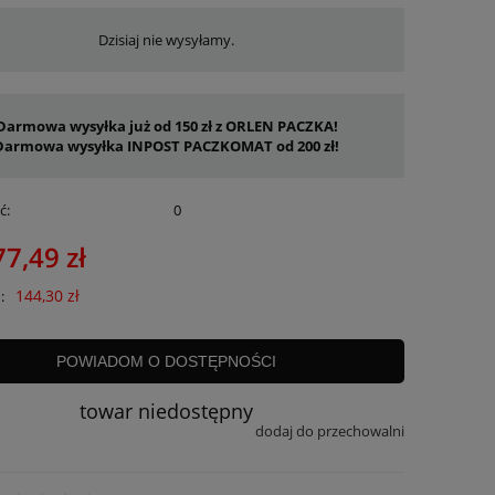
Dzisiaj nie wysyłamy.
Darmowa wysyłka już od 150 zł z ORLEN PACZKA!
Darmowa wysyłka INPOST PACZKOMAT od 200 zł!
ć:
0
77,49 zł
144,30 zł
:
POWIADOM O DOSTĘPNOŚCI
towar niedostępny
dodaj do przechowalni