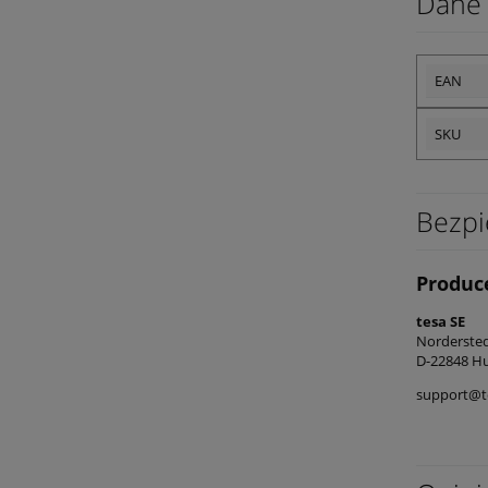
Dane 
EAN
SKU
Bezpi
Produc
tesa SE
Norderst
D-22848 Hu
support@t