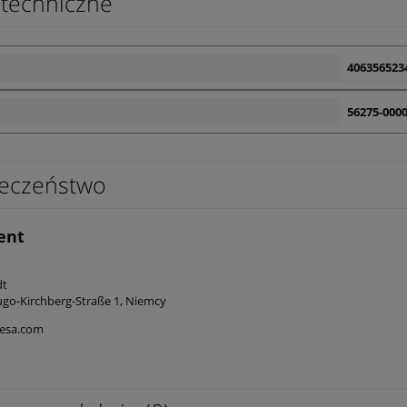
techniczne
406356523
56275-0000
eczeństwo
ent
edt
go-Kirchberg-Straße 1, Niemcy
esa.com