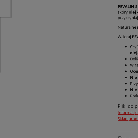
PEVALIN S
skóry
olej
przyczynia
Naturalne
Wcieraj
PE
Czyś
olej
Deli
W
1
Ocen
Nie
Przy
Nie 
Prak
Pliki do 
Informacje
Skład prod