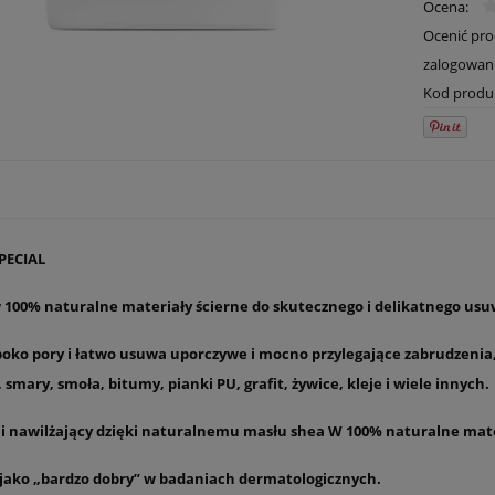
Ocena:
Ocenić pr
zalogowan
Kod produ
PECIAL
 100% naturalne materiały ścierne do skutecznego i delikatnego us
boko pory i łatwo usuwa uporczywe i mocno przylegające zabrudzenia, t
e, smary, smoła, bitumy, pianki PU, grafit, żywice, kleje i wiele innych.
 i nawilżający dzięki naturalnemu masłu shea W 100% naturalne mater
jako „bardzo dobry” w badaniach dermatologicznych.