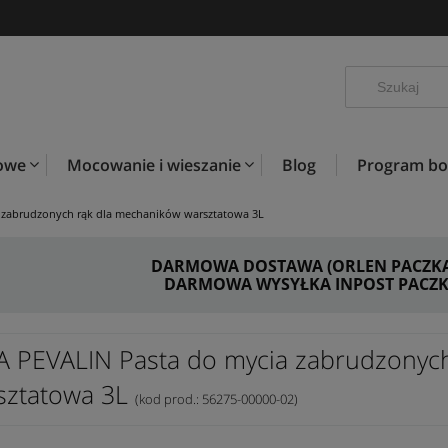
kowe
Mocowanie i wieszanie
Blog
Program b
 zabrudzonych rąk dla mechaników warsztatowa 3L
DARMOWA DOSTAWA (ORLEN PACZKA) 
DARMOWA WYSYŁKA INPOST PACZKO
A PEVALIN Pasta do mycia zabrudzonyc
sztatowa 3L
(kod prod.: 56275-00000-02)