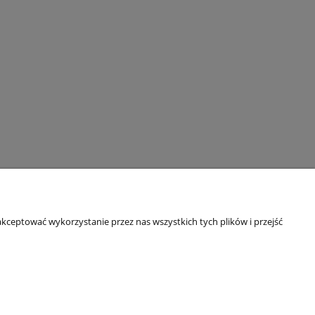
STREFA WIEDZY
kceptować wykorzystanie przez nas wszystkich tych plików i przejść
Blog
FAQ - Moskitiery