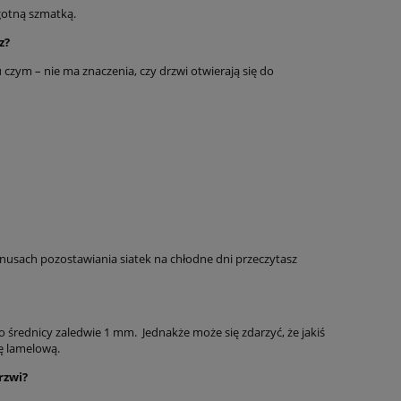
lgotną szmatką.
z?
czym – nie ma znaczenia, czy drzwi otwierają się do
minusach pozostawiania siatek na chłodne dni przeczytasz
 średnicy zaledwie 1 mm. Jednakże może się zdarzyć, że jakiś
ę lamelową.
rzwi?