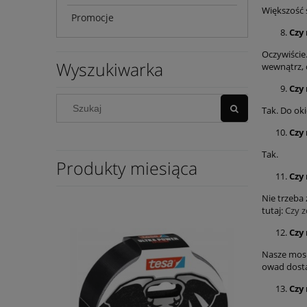
Większość s
Promocje
Czy
Oczywiście
Wyszukiwarka
wewnątrz, c
Czy
Tak. Do oki
Czy
Tak.
Produkty miesiąca
Czy
Nie trzeba 
tutaj:
Czy 
Czy
Nasze mosk
owad dosta
Czy