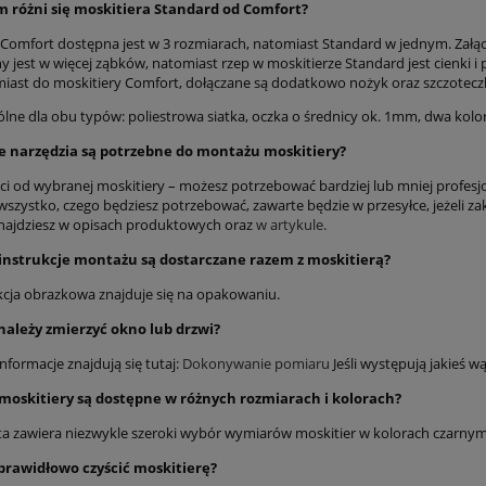
m różni się moskitiera Standard od Comfort?
 Comfort dostępna jest w 3 rozmiarach, natomiast Standard w jednym. Załą
 jest w więcej ząbków, natomiast rzep w moskitierze Standard jest cienki i 
miast do moskitiery Comfort, dołączane są dodatkowo nożyk oraz szczotecz
lne dla obu typów: poliestrowa siatka, oczka o średnicy ok. 1mm, dwa kol
ie narzędzia są potrzebne do montażu moskitiery?
ci od wybranej moskitiery – możesz potrzebować bardziej lub mniej profesjon
wszystko, czego będziesz potrzebować, zawarte będzie w przesyłce, jeżeli za
ajdziesz w opisach produktowych oraz
w artykule.
 instrukcje montażu są dostarczane razem z moskitierą?
ukcja obrazkowa znajduje się na opakowaniu.
 należy zmierzyć okno lub drzwi?
nformacje znajdują się tutaj:
Dokonywanie pomiaru
Jeśli występują jakieś 
 moskitiery są dostępne w różnych rozmiarach i kolorach?
ta zawiera niezwykle szeroki wybór wymiarów moskitier w kolorach czarnym
 prawidłowo czyścić moskitierę?