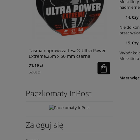
Moskitiery
nadmiernem
Czy
Nie do koń
przeciwsło
Czy
Taśma naprawcza tesa® Ultra Power
Wybór kolo
Extreme,25m x 50 mm czarna
Moskitiera 
71,19 zł
57,88 zł
Masz więc
Paczkomaty InPost
Zaloguj się