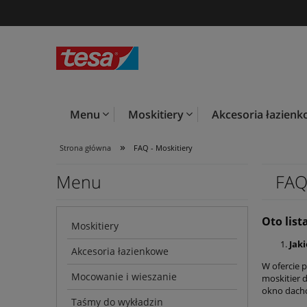
Menu
Moskitiery
Akcesoria łazien
»
Strona główna
FAQ - Moskitiery
Menu
FAQ
Oto lis
Moskitiery
Jak
Akcesoria łazienkowe
W ofercie 
Mocowanie i wieszanie
moskitier 
okno dach
Taśmy do wykładzin