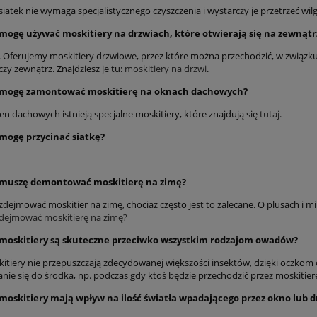
iatek nie wymaga specjalistycznego czyszczenia i wystarczy je przetrzeć wi
 mogę używać moskitiery na drzwiach, które otwierają się na zewnątr
. Oferujemy moskitiery drzwiowe, przez które można przechodzić, w związku 
zy zewnątrz. Znajdziesz je tu:
moskitiery na drzwi
.
 mogę zamontować moskitierę na oknach dachowych?
en dachowych istnieją specjalne moskitiery, które znajdują się
tutaj
.
 mogę przycinać siatkę?
 muszę demontować moskitierę na zimę?
zdejmować moskitier na zimę, chociaż często jest to zalecane. O plusach i 
zdejmować moskitierę na zimę?
 moskitiery są skuteczne przeciwko wszystkim rodzajom owadów?
itiery nie przepuszczają zdecydowanej większości insektów, dzięki oczkom o
nie się do środka, np. podczas gdy ktoś będzie przechodzić przez moskitier
 moskitiery mają wpływ na ilość światła wpadającego przez okno lub d