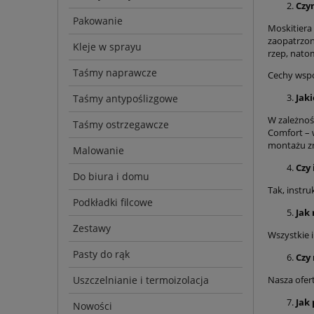
Czy
Pakowanie
Moskitiera
zaopatrzony
Kleje w sprayu
rzep, nato
Taśmy naprawcze
Cechy wspó
Jak
Taśmy antypoślizgowe
W zależnoś
Taśmy ostrzegawcze
Comfort – 
montażu zn
Malowanie
Czy
Do biura i domu
Tak, instr
Podkładki filcowe
Jak
Zestawy
Wszystkie i
Pasty do rąk
Czy
Uszczelnianie i termoizolacja
Nasza ofer
Jak
Nowości