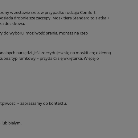
czony w zestawie rzep, w przypadku rodzaju Comfort,
posiada drobniejsze zaczepy. Moskitiera Standard to siatka +
ka dociskowa.
ory do wyboru, możliwość prania, montaż na rzep
alnych narzędzi. Jeśli zdecydujesz się na moskitierę okienną
kupisz typ ramkowy – przyda Ci się wkrętarka. Więcej o
wątpliwości – zapraszamy do kontaktu.
 lub białym.