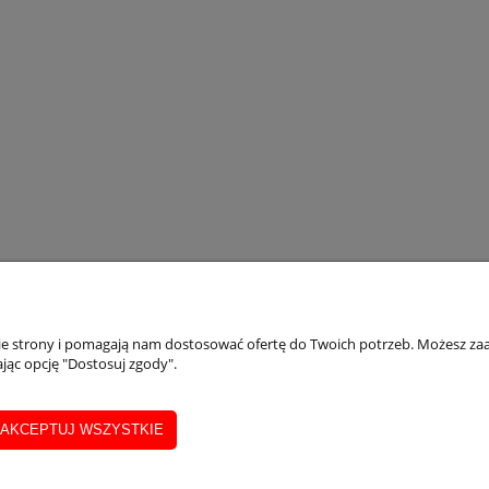
ONTO
INFORMACJE
nie strony i pomagają nam dostosować ofertę do Twoich potrzeb. Możesz zaa
jąc opcję "Dostosuj zgody".
ówienia
Regulamin
AKCEPTUJ WSZYSTKIE
a konta
Polityka prywatności
Dane firmy