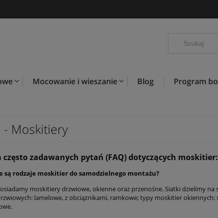
kowe
Mocowanie i wieszanie
Blog
Program b
 - Moskitiery
ta często zadawanych pytań (FAQ) dotyczących moskitier:
ie są rodzaje moskitier do samodzielnego montażu?
posiadamy moskitiery drzwiowe, okienne oraz przenośne. Siatki dzielimy na 
drzwiowych: lamelowe, z obciążnikami, ramkowe; typy moskitier okiennych: 
owe.