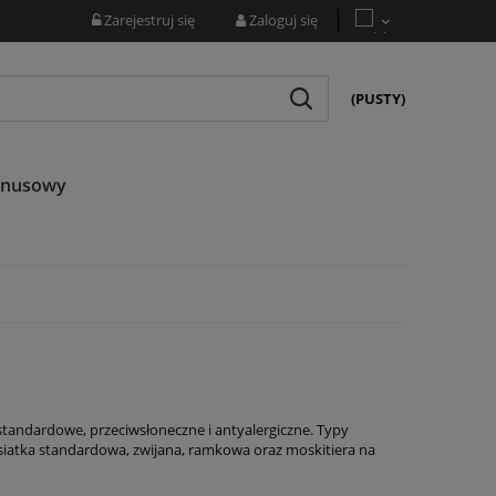
Zarejestruj się
Zaloguj się
(PUSTY)
onusowy
standardowe, przeciwsłoneczne i antyalergiczne. Typy
siatka standardowa, zwijana, ramkowa oraz moskitiera na