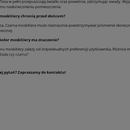
 Tesa w pełni przepuszczają światło oraz powietrze, zatrzymując owady. Wyją
u nasłonecznieniu pomieszczenia.
 moskitiery chronią przed słońcem?
ca. Czarna moskitiera może nieznacznie powstrzymywać promienie słoneczn
necznej.
 kolor moskitiery ma znaczenie?
ru moskitiery zależy od indywidualnych preferencji użytkownika. Różnice m
biała czy czarna?
ej pytań? Zapraszamy do kontaktu!