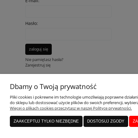
E-mail:
Hasło:
zaloguj się
Nie pamiętasz hasła?
Zarejestruj się
Dbamy o Twoją prywatność
OBSŁUGA KLIENTA
MOJE K
Pliki cookies i pokrewne im technologie umożliwiają poprawne działa
do sklepu lub dostosować użycie plików do swoich preferencji, wybiera
Więcej o plikach cookies przeczytasz w naszej Polityce prywatności.
Dostawa i płatność
Twoje zam
ZAAKCEPTUJ TYLKO NIEZBĘDNE
DOSTOSUJ ZGODY
ZA
Zwroty i reklamacje
Ustawieni
Kontakt