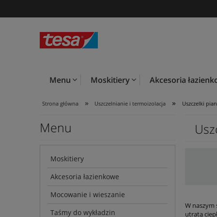
Menu
Moskitiery
Akcesoria łazien
»
»
Strona główna
Uszczelnianie i termoizolacja
Uszczelki pia
Menu
Usz
Moskitiery
Akcesoria łazienkowe
Mocowanie i wieszanie
W naszym s
Taśmy do wykładzin
utratą cie