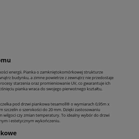
domu
dności energii. Pianka o zamkniętokomórkowej strukturze
ewnątrz budynku, a zimne powietrze z zewnątrz nie przedostaje
 procesy starzenia oraz promieniowanie UV, co gwarantuje ich
iśnięciu pianka wraca do swojego pierwotnego kształtu,
zczelka pod drzwi piankowa tesamoll® o wymiarach 0,95m x
m szczelin o szerokości do 20 mm. Dzięki zastosowaniu
m wilgoci czy zmian temperatury. To idealny wybór do drzwi
tnym i estetycznym wykończeniu.
ankowe