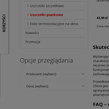
tesamo
Uszczelki szczotkowe
Uszczelki piankowe
KORZYŚCI
43,59 zł
Folie termoizolacyjne na okna
Cena net
Nowości
Promocje
Skutec
Wybierając
Opcje przeglądania
charaktery
się przez s
funkcjonal
Producent: (wybierz)
zachowując
Prawidłowe
25mm jest 
Cena: (wybierz)
agresywneg
wewnętrzny
FAQ – 