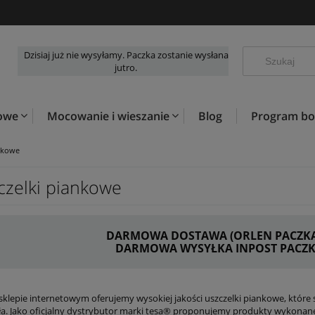
Dzisiaj już nie wysyłamy. Paczka zostanie wysłana
jutro.
kowe
Mocowanie i wieszanie
Blog
Program b
nkowe
czelki piankowe
DARMOWA DOSTAWA (ORLEN PACZKA) 
DARMOWA WYSYŁKA INPOST PACZKO
klepie internetowym oferujemy wysokiej jakości uszczelki piankowe, które s
pła. Jako oficjalny dystrybutor marki tesa® proponujemy produkty wykonane