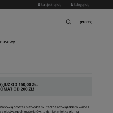
Zarejestruj się
Zaloguj się
(PUSTY)
onusowy
JUŻ OD 150,00 ZŁ.
MAT OD 200 ZŁ!
tanowią proste i niezwykle skuteczne rozwiązanie w walce z
 z elastycznych materiałów, takich jak miękka pianka