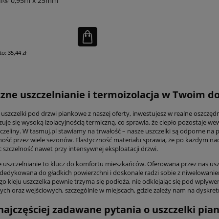
ll® 0,95m x 25mm
to:
35,44 zł
zne uszczelnianie i termoizolacja w Twoim 
 uszczelki pod drzwi piankowe z naszej oferty, inwestujesz w realne oszczę
zuje się wysoką izolacyjnością termiczną, co sprawia, że ciepło pozostaje w
zczeliny. W tasmuj.pl stawiamy na trwałość – nasze uszczelki są odporne na
ność przez wiele sezonów. Elastyczność materiału sprawia, że po każdym nac
 szczelność nawet przy intensywnej eksploatacji drzwi.
 uszczelnianie to klucz do komfortu mieszkańców. Oferowana przez nas us
dedykowana do gładkich powierzchni i doskonale radzi sobie z niwelowanie
o kleju uszczelka pewnie trzyma się podłoża, nie odklejając się pod wpływe
ch oraz wejściowych, szczególnie w miejscach, gdzie zależy nam na dyskre
najczęściej zadawane pytania o uszczelki pi