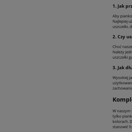
1. Jak p
Aby piankow
Najlepiej 
uszczelki, 
2. Czy u
Choć nasze
Należy jed
uszczelki 
3. Jak d
Wysokiej ja
użytkowani
zachowania 
Komple
W naszym s
tylko piank
kolorach.
stanowić
f