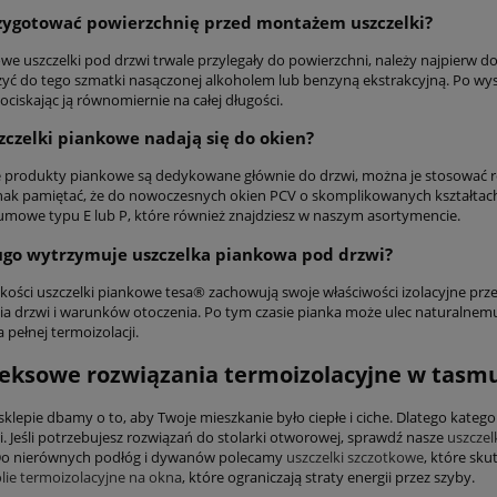
rzygotować powierzchnię przed montażem uszczelki?
e uszczelki pod drzwi trwale przylegały do powierzchni, należy najpierw do
użyć do tego szmatki nasączonej alkoholem lub benzyną ekstrakcyjną. Po wy
dociskając ją równomiernie na całej długości.
szczelki piankowe nadają się do okien?
 produkty piankowe są dedykowane głównie do drzwi, można je stosować ró
nak pamiętać, że do nowoczesnych okien PCV o skomplikowanych kształt
gumowe typu E lub P, które również znajdziesz w naszym asortymencie.
ługo wytrzymuje uszczelka piankowa pod drzwi?
kości uszczelki piankowe tesa® zachowują swoje właściwości izolacyjne prze
a drzwi i warunków otoczenia. Po tym czasie pianka może ulec naturalnemu 
pełnej termoizolacji.
ksowe rozwiązania termoizolacyjne w tasmu
klepie dbamy o to, aby Twoje mieszkanie było ciepłe i ciche. Dlatego katego
i. Jeśli potrzebujesz rozwiązań do stolarki otworowej, sprawdź nasze
uszczel
 Do nierównych podłóg i dywanów polecamy
uszczelki szczotkowe
, które sk
olie termoizolacyjne na okna
, które ograniczają straty energii przez szyby.