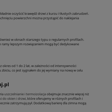
kładnie oczyścić krawędź drzwi z kurzu i tłustych zabrudzeń.
schnięciu powierzchni można przystąpić do naklejania
wnież w oknach starszego typu o regularnych profilach.
ach ramy lepszym rozwiązaniem mogą być dedykowane
z okres od 1 do 2 lat, w zależności od intensywności
zbiciu, co jest sygnałem do jej wymiany na nową w celu
j.pl
ria
uszczelnianie i termoizolacja
obejmuje znacznie więcej niż
ki do okien i drzwi
, które oferujemy w różnych profilach i
utecznie zatrzymują pył. Dodatkową barierę dla zimna mogą