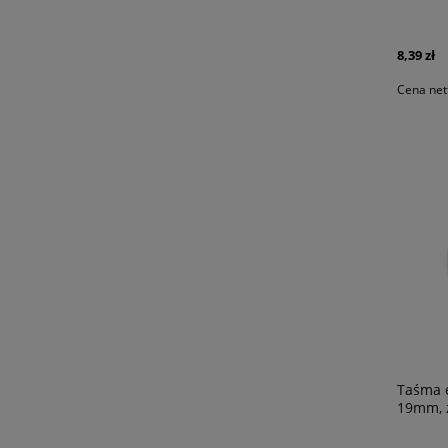
8,39 zł
Cena net
Taśma e
19mm, z