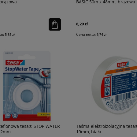
brązowa
BASIC 50m x 48mm, brązowa
8,29 zł
to:
Cena netto:
5,85 zł
6,74 zł
teflonowa tesa® STOP WATER
Taśma elektroizolacyjna tesa
 12mm
19mm, biała