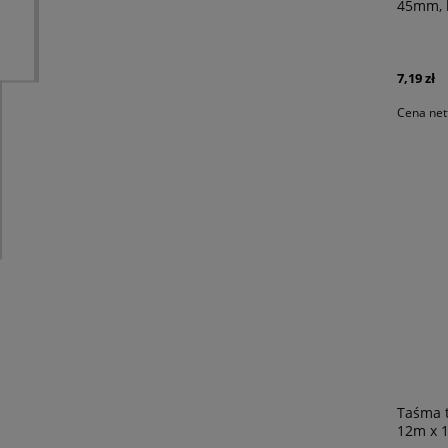
45mm, 
7,19 zł
Cena net
Taśma 
12m x