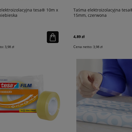
lektroizolacyjna tesa® 10m x
Taśma elektroizolacyjna tesa
iebieska
15mm, czerwona
4,89 zł
to:
Cena netto:
3,98 zł
3,98 zł