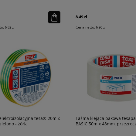
8,49 zł
to:
Cena netto:
6,82 zł
6,90 zł
lektroizolacyjna tesa® 20m x
Taśma klejąca pakowa tesap
ielono - żółta
BASIC 50m x 48mm, przezrocz