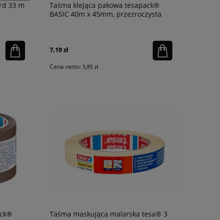
rd 33 m
Taśma klejąca pakowa tesapack®
BASIC 40m x 45mm, przezroczysta
7,19 zł
Cena netto:
5,85 zł
ack®
Taśma maskująca malarska tesa® 3