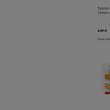
Taśma e
15mm n
4,89 zł
Cena net