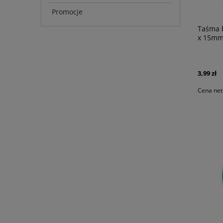
Promocje
Taśma 
x 15m
3,99 zł
Cena net