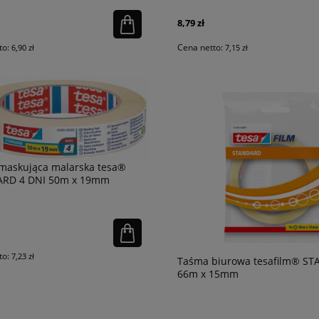
8,79 zł
to:
Cena netto:
6,90 zł
7,15 zł
maskująca malarska tesa®
RD 4 DNI 50m x 19mm
to:
7,23 zł
Taśma biurowa tesafilm® S
66m x 15mm