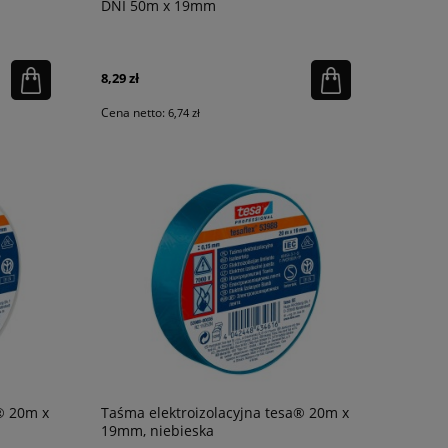
DNI 50m x 19mm
8,29 zł
Cena netto:
6,74 zł
® 20m x
Taśma elektroizolacyjna tesa® 20m x
19mm, niebieska