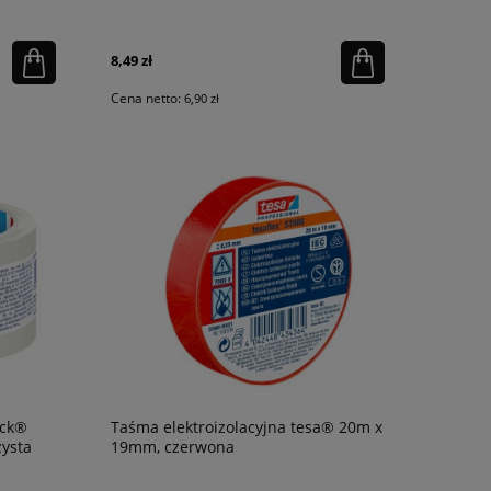
8,49 zł
Cena netto:
6,90 zł
ack®
Taśma elektroizolacyjna tesa® 20m x
ysta
19mm, czerwona