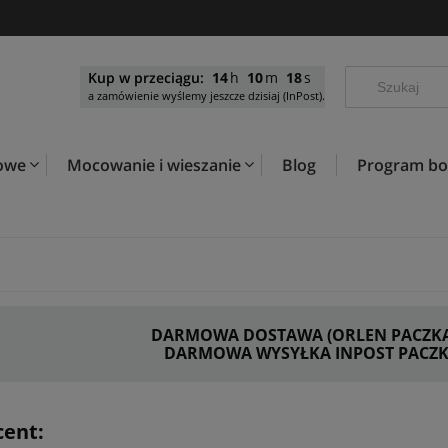
Kup w przeciągu:
14
10
17
a zamówienie wyślemy jeszcze dzisiaj (InPost).
kowe
Mocowanie i wieszanie
Blog
Program b
a
DARMOWA DOSTAWA (ORLEN PACZKA) 
DARMOWA WYSYŁKA INPOST PACZKO
ent: