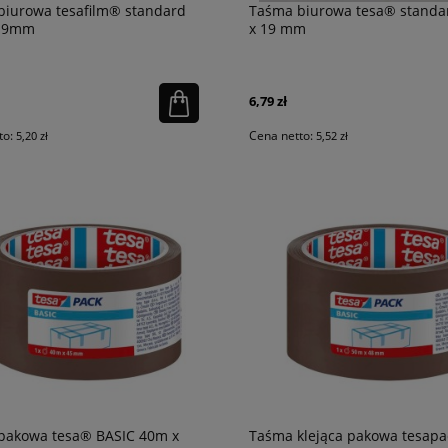
biurowa tesafilm® standard
Taśma biurowa tesa® standa
 19mm
x 19 mm
6,79 zł
to:
Cena netto:
5,20 zł
5,52 zł
pakowa tesa® BASIC 40m x
Taśma klejąca pakowa tesap