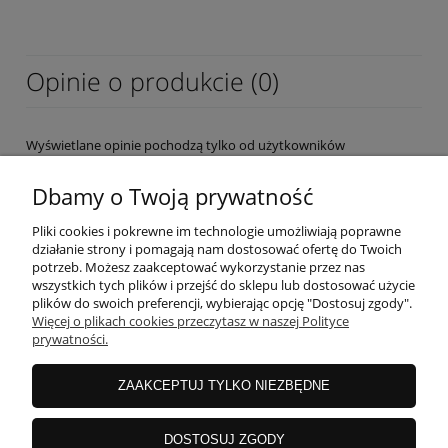
Opinie o produkcie (0)
Wyświetlane opinie pochodzą tylko od użytkowników
zarejestrowanych a przed publikacją są weryfikowane.
Dbamy o Twoją prywatność
Pliki cookies i pokrewne im technologie umożliwiają poprawne
działanie strony i pomagają nam dostosować ofertę do Twoich
potrzeb. Możesz zaakceptować wykorzystanie przez nas
wszystkich tych plików i przejść do sklepu lub dostosować użycie
OBSŁUGA KLIENTA
plików do swoich preferencji, wybierając opcję "Dostosuj zgody".
Więcej o plikach cookies przeczytasz w naszej Polityce
prywatności.
MOJE KONTO
ZAAKCEPTUJ TYLKO NIEZBĘDNE
INFORMACJE
DOSTOSUJ ZGODY