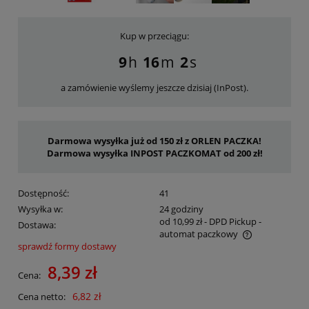
Kup w przeciągu:
9
16
2
a zamówienie wyślemy jeszcze dzisiaj (InPost).
Darmowa wysyłka już od 150 zł z ORLEN PACZKA!
Darmowa wysyłka INPOST PACZKOMAT od 200 zł!
Dostępność:
41
Wysyłka w:
24 godziny
od 10,99 zł
- DPD Pickup -
Dostawa:
automat paczkowy
sprawdź formy dostawy
Cena nie zawiera ewentualnych kosztów płatności
8,39 zł
Cena:
6,82 zł
Cena netto: