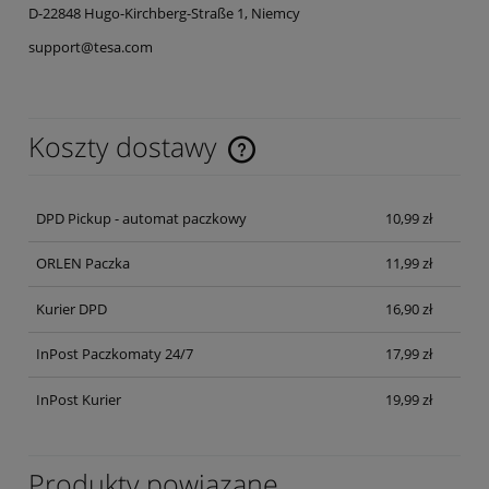
D-22848 Hugo-Kirchberg-Straße 1, Niemcy
support@tesa.com
Koszty dostawy
Cena nie zawiera ewentualnych kosztów płatności
DPD Pickup - automat paczkowy
10,99 zł
ORLEN Paczka
11,99 zł
Kurier DPD
16,90 zł
InPost Paczkomaty 24/7
17,99 zł
InPost Kurier
19,99 zł
Produkty powiązane