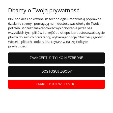
Dbamy o Twoją prywatność
Pliki cookies i pokrewne im technologie umożliwiają poprawne
działanie strony i pomagają nam dostosować ofertę do Twoich
potrzeb. Możesz zaakceptować wykorzystanie przez nas
wszystkich tych plików i przejść do sklepu lub dostosować użycie
plików do swoich preferencji, wybierając opcję "Dostosuj zgody".
Więcej o plikach cookies przeczytasz w naszej Polityce
prywatności.
ZAAKCEPTUJ TYLKO NIEZBĘDNE
DOSTOSUJ ZGODY
Taśma maskująca malarska na zewnątrz
ZAAKCEPTUJ WSZYSTKIE
odporna na UV tesa® 14 DNI 50m x 25mm
powiadom o
20,49 zł
dostępności
Cena netto:
16,66 zł