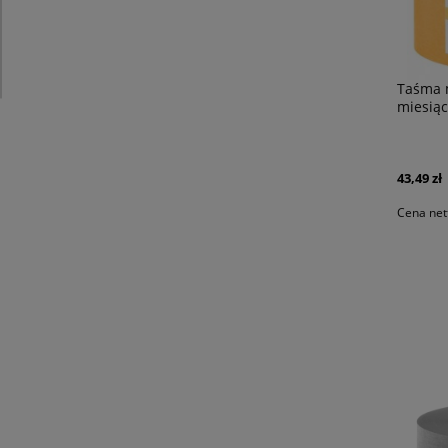
Taśma 
miesią
43,49 zł
Cena net