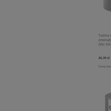
Taśma 
zewnąt
DNI 50
26,39 zł
Cena net