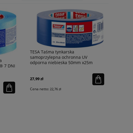
TESA Taśma tynkarska
samoprzylepna ochronna UV
a
odporna niebieska 50mm x25m
® 7 DNI
27,99 zł
Cena netto:
22,76 zł