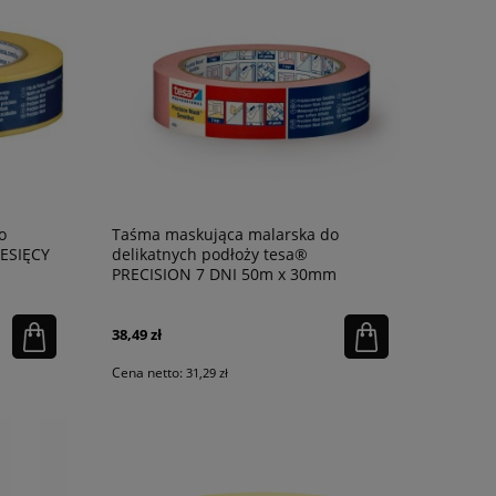
o
Taśma maskująca malarska do
IESIĘCY
delikatnych podłoży tesa®
PRECISION 7 DNI 50m x 30mm
38,49 zł
Cena netto:
31,29 zł