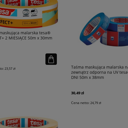
maskująca malarska tesa®
T+ 2 MIESIĄCE 50m x 30mm
Taśma maskująca malarska n
to:
23,57 zł
zewnątrz odporna na UV tes
DNI 50m x 38mm
30,49 zł
Cena netto:
24,79 zł