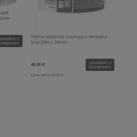
esa®
 50mm
Taśma malarska maskująca delikatna
owiadom o
tesa 50m x 38mm
ostępności
powiadom o
48,29 zł
dostępności
Cena netto:
39,26 zł