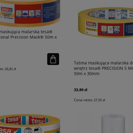
maskująca malarska tesa®
ional Precision Mask® 50m x
Taśma maskująca malarska d
wnętrz tesa® PRECISION 5 M
to:
26,82 zł
50m x 30mm
33,89 zł
Cena netto:
27,55 zł