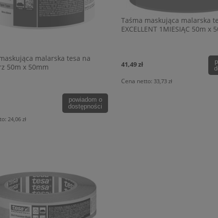
Taśma maskująca malarska t
EXCELLENT 1MIESIĄC 50m x
maskująca malarska tesa na
p
41,49 zł
rz 50m x 50mm
d
Cena netto:
33,73 zł
powiadom o
dostępności
to:
24,06 zł