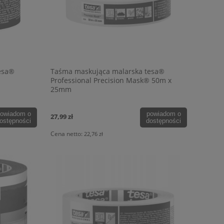
esa®
Taśma maskująca malarska tesa®
Professional Precision Mask® 50m x
25mm
owiadom o
powiadom o
27,99 zł
ostępności
dostępności
Cena netto:
22,76 zł