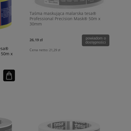
Taśma maskująca malarska tesa®
Professional Precision Mask® 50m x
30mm
powiadom o
26,19 zł
dostępności
esa®
Cena netto:
21,29 zł
® 50m x