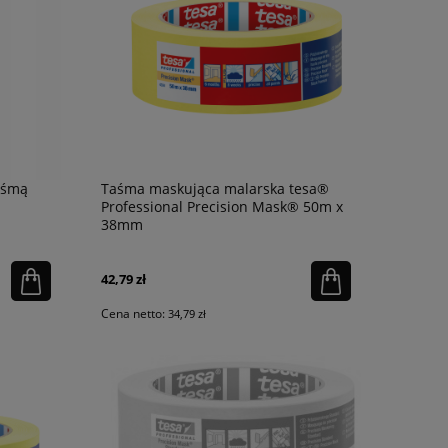
aśmą
Taśma maskująca malarska tesa®
Professional Precision Mask® 50m x
38mm
42,79 zł
Cena netto:
34,79 zł