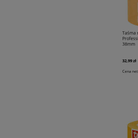
Taśma 
Profess
38mm
32,99 zł
Cena net