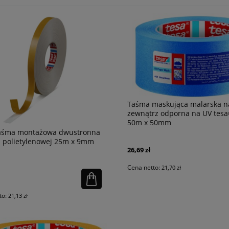
Taśma maskująca malarska n
zewnątrz odporna na UV tesa
50m x 50mm
aśma montażowa dwustronna
i polietylenowej 25m x 9mm
26,69 zł
Cena netto:
21,70 zł
to:
21,13 zł