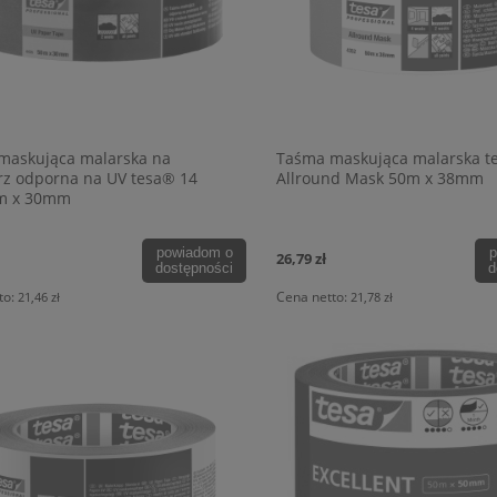
maskująca malarska na
Taśma maskująca malarska t
rz odporna na UV tesa® 14
Allround Mask 50m x 38mm
m x 30mm
powiadom o
p
26,79 zł
dostępności
d
to:
Cena netto:
21,46 zł
21,78 zł