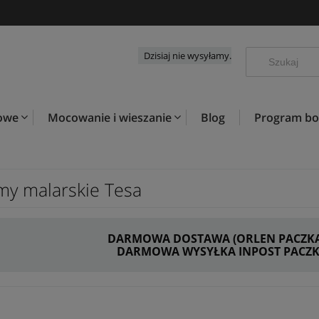
Dzisiaj nie wysyłamy.
kowe
Mocowanie i wieszanie
Blog
Program b
my malarskie Tesa
DARMOWA DOSTAWA (ORLEN PACZKA) 
DARMOWA WYSYŁKA INPOST PACZKO