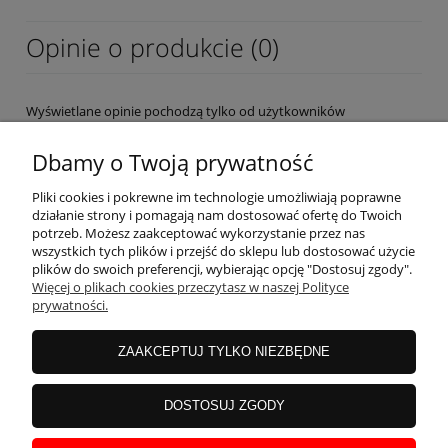
Opinie o produkcie (0)
Wyświetlane opinie pochodzą tylko od użytkowników
zarejestrowanych a przed publikacją są weryfikowane.
Dbamy o Twoją prywatność
Pliki cookies i pokrewne im technologie umożliwiają poprawne
działanie strony i pomagają nam dostosować ofertę do Twoich
potrzeb. Możesz zaakceptować wykorzystanie przez nas
wszystkich tych plików i przejść do sklepu lub dostosować użycie
OBSŁUGA KLIENTA
plików do swoich preferencji, wybierając opcję "Dostosuj zgody".
Więcej o plikach cookies przeczytasz w naszej Polityce
prywatności.
MOJE KONTO
ZAAKCEPTUJ TYLKO NIEZBĘDNE
INFORMACJE
DOSTOSUJ ZGODY