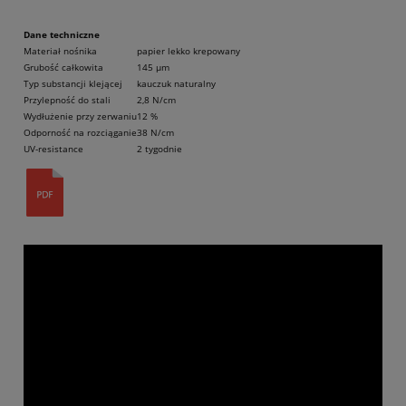
Dane techniczne
Materiał nośnika
papier lekko krepowany
Grubość całkowita
145 µm
Typ substancji klejącej
kauczuk naturalny
Przylepność do stali
2,8 N/cm
Wydłużenie przy zerwaniu
12 %
Odporność na rozciąganie
38 N/cm
UV-resistance
2 tygodnie