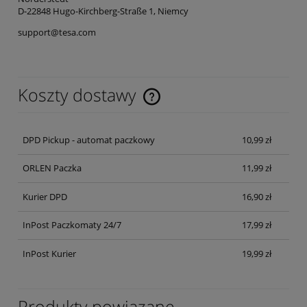
D-22848 Hugo-Kirchberg-Straße 1, Niemcy
support@tesa.com
Koszty dostawy
Cena nie zawiera ewentualnych kosztów płatności
DPD Pickup - automat paczkowy
10,99 zł
ORLEN Paczka
11,99 zł
Kurier DPD
16,90 zł
InPost Paczkomaty 24/7
17,99 zł
InPost Kurier
19,99 zł
Produkty powiązane