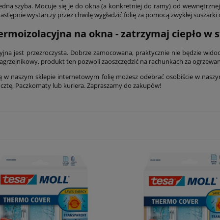
 jedna szyba. Mocuje się je do okna (a konkretniej do ramy) od wewnętrzn
Następnie wystarczy przez chwilę wygładzić folię za pomocą zwykłej suszarki
termoizolacyjna na okna - zatrzymaj ciepło 
acyjna jest przezroczysta. Dobrze zamocowana, praktycznie nie będzie wido
zagrzejnikowy, produkt ten pozwoli zaoszczędzić na rachunkach za ogrzewa
w naszym sklepie internetowym folię możesz odebrać osobiście w naszy
cztę, Paczkomaty lub kuriera. Zapraszamy do zakupów!