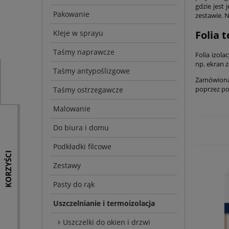
gdzie jest
Pakowanie
zestawie. 
Kleje w sprayu
Folia 
Taśmy naprawcze
Folia izol
np. ekran 
Taśmy antypoślizgowe
Zamówioną 
poprzez po
Taśmy ostrzegawcze
Malowanie
Do biura i domu
Podkładki filcowe
KORZYŚCI
Zestawy
Pasty do rąk
Uszczelnianie i termoizolacja
Uszczelki do okien i drzwi