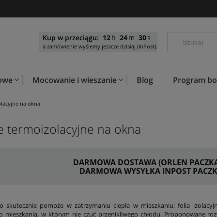
Kup w przeciągu:
12
24
29
a zamówienie wyślemy jeszcze dzisiaj (InPost).
kowe
Mocowanie i wieszanie
Blog
Program b
olacyjne na okna
ie termoizolacyjne na okna
DARMOWA DOSTAWA (ORLEN PACZKA) 
DARMOWA WYSYŁKA INPOST PACZKO
o skutecznie pomoże w zatrzymaniu ciepła w mieszkaniu: folia izolacyjn
o mieszkania, w którym nie czuć przenikliwego chłodu. Proponowane ro