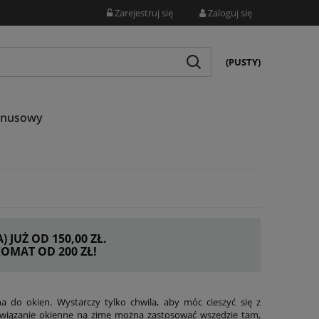
Zarejestruj się
Zaloguj się
(PUSTY)
onusowy
JUŻ OD 150,00 ZŁ.
MAT OD 200 ZŁ!
a do okien. Wystarczy tylko chwila, aby móc cieszyć się z
związanie okienne na zimę można zastosować wszędzie tam,