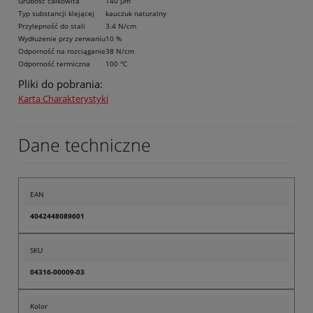
Grubość całkowita
140 µm
Typ substancji klejącej
kauczuk naturalny
Przylepność do stali
3.4 N/cm
Wydłużenie przy zerwaniu
10 %
Odporność na rozciąganie
38 N/cm
Odporność termiczna
100 °C
Pliki do pobrania:
Karta Charakterystyki
Dane techniczne
EAN
4042448089601
SKU
04316-00009-03
Kolor