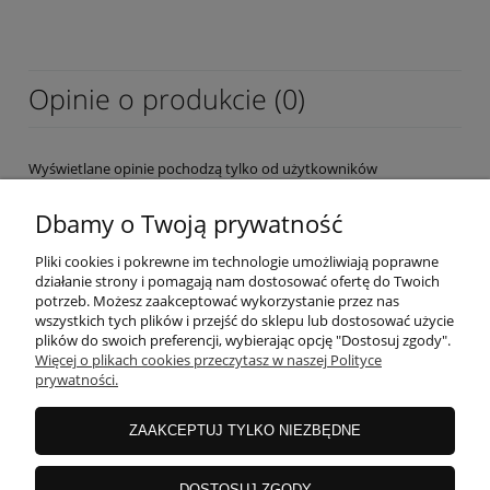
Opinie o produkcie (0)
Wyświetlane opinie pochodzą tylko od użytkowników
zarejestrowanych a przed publikacją są weryfikowane.
Dbamy o Twoją prywatność
Pliki cookies i pokrewne im technologie umożliwiają poprawne
działanie strony i pomagają nam dostosować ofertę do Twoich
potrzeb. Możesz zaakceptować wykorzystanie przez nas
wszystkich tych plików i przejść do sklepu lub dostosować użycie
OBSŁUGA KLIENTA
plików do swoich preferencji, wybierając opcję "Dostosuj zgody".
Więcej o plikach cookies przeczytasz w naszej Polityce
prywatności.
MOJE KONTO
ZAAKCEPTUJ TYLKO NIEZBĘDNE
INFORMACJE
DOSTOSUJ ZGODY