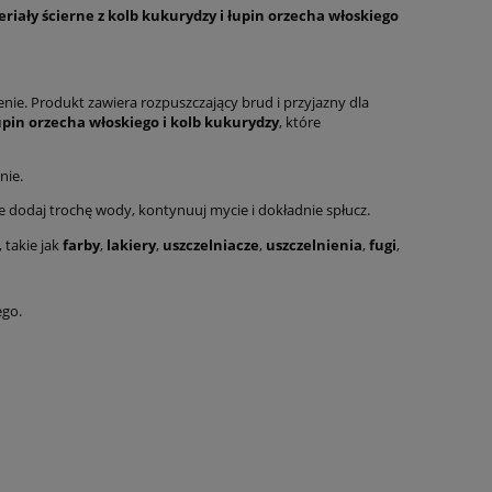
iały ścierne z kolb kukurydzy i łupin orzecha włoskiego
nie. Produkt zawiera rozpuszczający brud i przyjazny dla
upin orzecha włoskiego i kolb kukurydzy
, które
nie.
ie dodaj trochę wody, kontynuuj mycie i dokładnie spłucz.
 takie jak
farby
,
lakiery
,
uszczelniacze
,
uszczelnienia
,
fugi
,
ego.