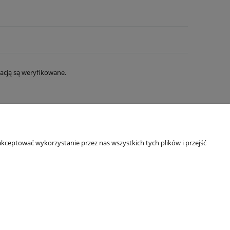
acją są weryfikowane.
STREFA WIEDZY
kceptować wykorzystanie przez nas wszystkich tych plików i przejść
Blog
FAQ - Moskitiery