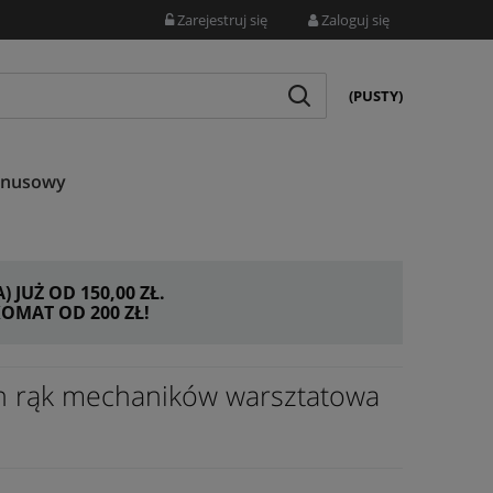
Zarejestruj się
Zaloguj się
(PUSTY)
onusowy
JUŻ OD 150,00 ZŁ.
MAT OD 200 ZŁ!
h rąk mechaników warsztatowa