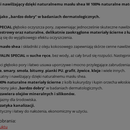
 i nawilżający dzięki naturalnemu masłu shea W 100% naturalne mater
jako „bardzo dobry” w badaniach dermatologicznych.
PECIAL
głęboko oczyszcza pory, zapewniając jednocześnie skuteczne nawilże
 estrowy oraz naturalne, delikatnie zaokrąglone materiały ścierne z ł
ją się do wyjątkowego efektu oczyszczenia.
masło shea
i składniki z oleju kokosowego zapewniają skórze cenne nawilże
VALIN SPECIAL
w
suche ręce
, bez wody, aż cały brud się rozpuści. Następn
ci głęboko pory i łatwo usuwa uporczywe i mocno przylegające zabrudzenia,
e
,
smary
,
smoła
,
bitumy
,
pianki PU
,
grafit
,
żywice
,
kleje
i wiele innych.
katny i nawilżający dzięki naturalnemu masłu shea.
00% naturalne materiały ścierne
z kolb kukurydzy i łupin orzecha włoski
iony jako „
bardzo dobry
” w badaniach dermatologicznych.
 zawiera olejów mineralnych i silikonów.
jazny dla środowiska.
zatyka kanalizacji.
tyczny i łatwy do nałożenia, ekonomiczny w użyciu.
pobrania:
uktu