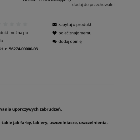
dodaj do przechowalni
zapytaj o produkt
odukt można po
poleć znajomemu
iu
dodaj opinię
ktu:
56274-00000-03
uwania uporczywych zabrudzeń.
akie jak farby, lakiery, uszczelniacze, uszczelnienia,