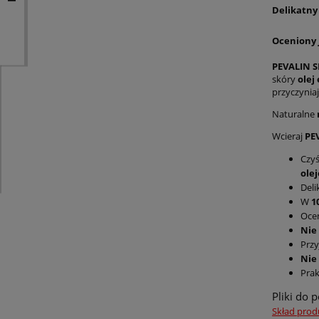
Delikatny
Oceniony 
PEVALIN S
skóry
olej
przyczynia
Naturalne
Wcieraj
PE
Czyś
olej
Deli
W
1
Ocen
Nie
Przy
Nie 
Prak
Pliki do 
Skład prod