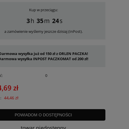
Kup w przeciągu:
3
35
23
a zamówienie wyślemy jeszcze dzisiaj (InPost).
Darmowa wysyłka już od 150 zł z ORLEN PACZKA!
Darmowa wysyłka INPOST PACZKOMAT od 200 zł!
ć:
0
,69 zł
44,46 zł
:
POWIADOM O DOSTĘPNOŚCI
towar niedostępny