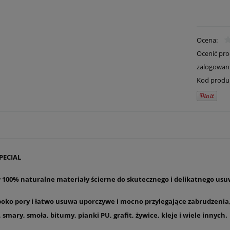
Ocena:
Ocenić pr
zalogowan
Kod produ
PECIAL
 100% naturalne materiały ścierne do skutecznego i delikatnego us
boko pory i łatwo usuwa uporczywe i mocno przylegające zabrudzenia, t
e, smary, smoła, bitumy, pianki PU, grafit, żywice, kleje i wiele innych.