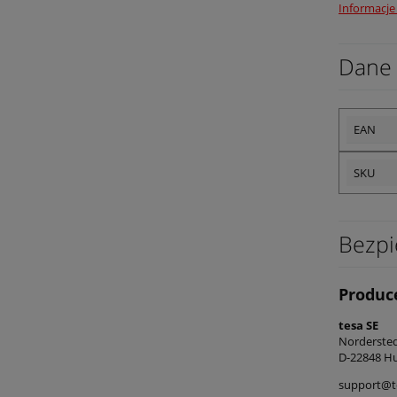
Informacje
Dane 
EAN
SKU
Bezpi
Produc
tesa SE
Norderst
D-22848 Hu
support@t