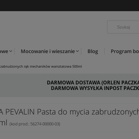
kowe
Mocowanie i wieszanie
Blog
Program b
 zabrudzonych rąk mechaników warsztatowa 500ml
DARMOWA DOSTAWA (ORLEN PACZKA) 
DARMOWA WYSYŁKA INPOST PACZKO
A PEVALIN Pasta do mycia zabrudzonyc
0ml
(kod prod.: 56274-00000-03)