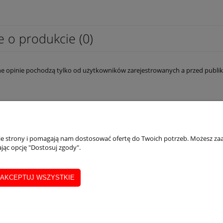
e o produkcie (0)
e opinie pochodzą tylko od użytkowników zarejestrowanych a przed publik
ONTO
INFORMACJE
nie strony i pomagają nam dostosować ofertę do Twoich potrzeb. Możesz zaa
jąc opcję "Dostosuj zgody".
ówienia
Regulamin
AKCEPTUJ WSZYSTKIE
a konta
Polityka prywatności
Dane firmy
Program bonusowy