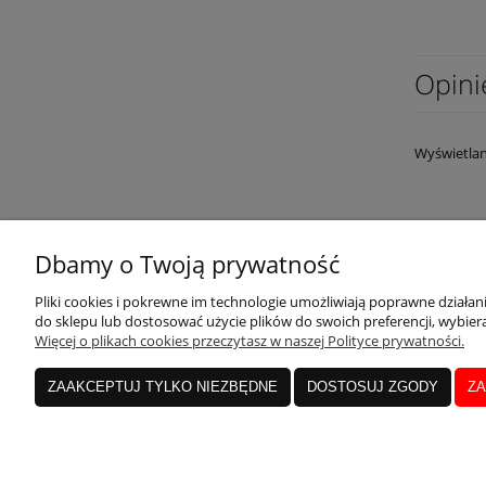
Opini
Wyświetlan
Dbamy o Twoją prywatność
OBSŁUGA KLIENTA
MOJE K
Pliki cookies i pokrewne im technologie umożliwiają poprawne działa
do sklepu lub dostosować użycie plików do swoich preferencji, wybiera
Więcej o plikach cookies przeczytasz w naszej Polityce prywatności.
Dostawa i płatność
Twoje zam
ZAAKCEPTUJ TYLKO NIEZBĘDNE
DOSTOSUJ ZGODY
ZA
Zwroty i reklamacje
Ustawieni
Kontakt