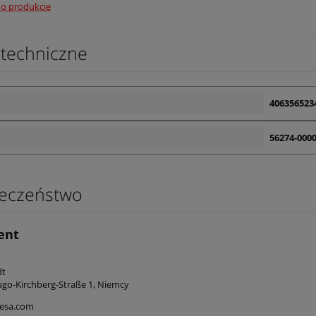
 o produkcie
techniczne
406356523
56274-0000
eczeństwo
ent
edt
go-Kirchberg-Straße 1, Niemcy
esa.com