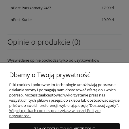
InPost Paczkomaty 24/7
17,99 zł
InPost Kurier
19,99 zł
Opinie o produkcie (0)
Wyświetlane opinie pochodzą tylko od użytkowników
zarejestrowanych a przed publikacją są weryfikowane.
Dbamy o Twoją prywatność
Pliki cookies i pokrewne im technologie umożliwiają poprawne
działanie strony i pomagają nam dostosować ofertę do Twoich
potrzeb. Możesz zaakceptować wykorzystanie przez nas
wszystkich tych plików i przejść do sklepu lub dostosować użycie
OBSŁUGA KLIENTA
plików do swoich preferencji, wybierając opcję "Dostosuj zgody".
Więcej o plikach cookies przeczytasz w naszej Polityce
prywatności.
MOJE KONTO