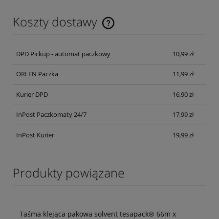
Koszty dostawy
Cena nie zawiera ewentualnych kosztów płatności
DPD Pickup - automat paczkowy
10,99 zł
ORLEN Paczka
11,99 zł
Kurier DPD
16,90 zł
InPost Paczkomaty 24/7
17,99 zł
InPost Kurier
19,99 zł
Produkty powiązane
Taśma klejąca pakowa solvent tesapack® 66m x