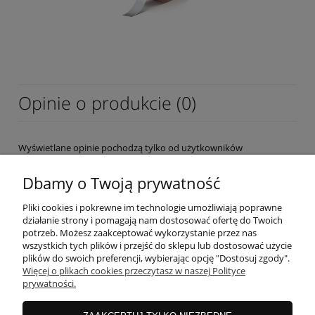
Opinie o produkcie (0)
Wyświetlane opinie pochodzą tylko od użytkowników
zarejestrowanych a przed publikacją są weryfikowane.
Dbamy o Twoją prywatność
Pliki cookies i pokrewne im technologie umożliwiają poprawne
działanie strony i pomagają nam dostosować ofertę do Twoich
potrzeb. Możesz zaakceptować wykorzystanie przez nas
wszystkich tych plików i przejść do sklepu lub dostosować użycie
OBSŁUGA KLIENTA
plików do swoich preferencji, wybierając opcję "Dostosuj zgody".
Więcej o plikach cookies przeczytasz w naszej Polityce
prywatności.
MOJE KONTO