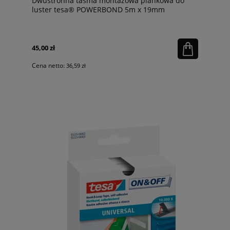
Dwustronna taśma montażowa piankowa do
luster tesa® POWERBOND 5m x 19mm
45,00 zł
Cena netto:
36,59 zł