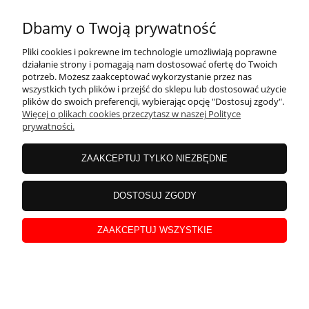
Dbamy o Twoją prywatność
Pliki cookies i pokrewne im technologie umożliwiają poprawne
działanie strony i pomagają nam dostosować ofertę do Twoich
potrzeb. Możesz zaakceptować wykorzystanie przez nas
wszystkich tych plików i przejść do sklepu lub dostosować użycie
plików do swoich preferencji, wybierając opcję "Dostosuj zgody".
Więcej o plikach cookies przeczytasz w naszej Polityce
prywatności.
ZAAKCEPTUJ TYLKO NIEZBĘDNE
DOSTOSUJ ZGODY
ZAAKCEPTUJ WSZYSTKIE
TESA Pojemnik na przybory kuchenne ścienny
wiszący bez wiercenia biały