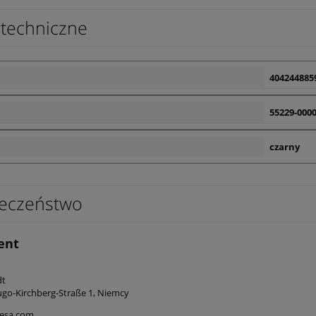
techniczne
404244885
55229-0000
czarny
eczeństwo
ent
edt
go-Kirchberg-Straße 1, Niemcy
esa.com