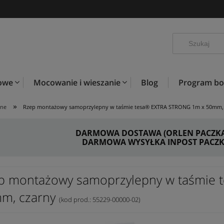
kowe
Mocowanie i wieszanie
Blog
Program b
»
pne
Rzep montażowy samoprzylepny w taśmie tesa® EXTRA STRONG 1m x 50mm, 
DARMOWA DOSTAWA (ORLEN PACZKA) 
DARMOWA WYSYŁKA INPOST PACZKO
p montażowy samoprzylepny w taśmie
m, czarny
(kod prod.: 55229-00000-02)