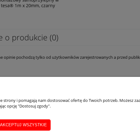
 tesa® 1m x 20mm, czarny
e o produkcie (0)
e opinie pochodzą tylko od użytkowników zarejestrowanych a przed publik
ONTO
INFORMACJE
nie strony i pomagają nam dostosować ofertę do Twoich potrzeb. Możesz zaa
jąc opcję "Dostosuj zgody".
ówienia
Regulamin
AKCEPTUJ WSZYSTKIE
a konta
Polityka prywatności
Dane firmy