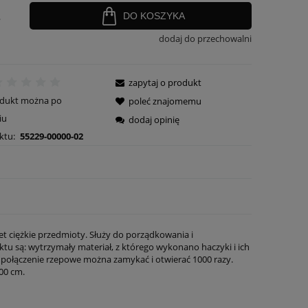
.
DO KOSZYKA
dodaj do przechowalni
zapytaj o produkt
odukt można po
poleć znajomemu
iu
dodaj opinię
ktu:
55229-00000-02
t ciężkie przedmioty. Służy do porządkowania i
u są: wytrzymały materiał, z którego wykonano haczyki i ich
łe połączenie rzepowe można zamykać i otwierać 1000 razy.
00 cm.