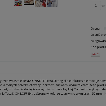
szt
Ocena:
Ocenić pr
zalogowan
Kod produ
y rzep w taśmie Tesa® ON&OFF Extra Strong silnie i skutecznie mocuje nawe
nia różnych przedmiotów np. narzędzi. Niewątpliwymi zaletami tego produkt
kształt, możliwość docięcia na wymiar, super silny klej. To bardzo wytrzyma
mie Tesa® ON&OFF Extra Strong w kolorze czarnym o wymiarach 50 mm : 1