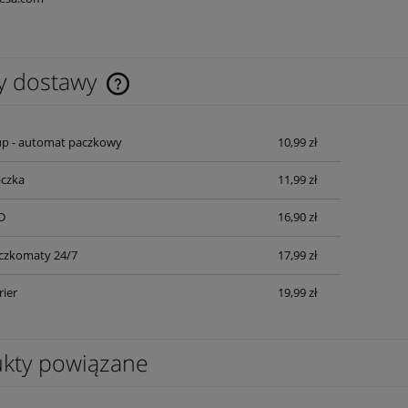
y dostawy
Cena nie zawiera ewentualnych kosztów
up - automat paczkowy
10,99 zł
płatności
czka
11,99 zł
D
16,90 zł
czkomaty 24/7
17,99 zł
rier
19,99 zł
kty powiązane