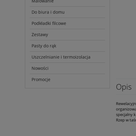
Malowanie
Do biura i domu
Podkładki filcowe
Zestawy
Pasty do rąk
Uszczelnianie i termoizolacja
Nowości
Promocje
Opis
Rewelacyjn
organizowa
specjalny 
Rzep w taś