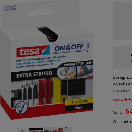
Dostępnoś
Wysyłka w
Dostawa:
sprawdź f
Cena 
64
Cena:
płatn
Cena netto