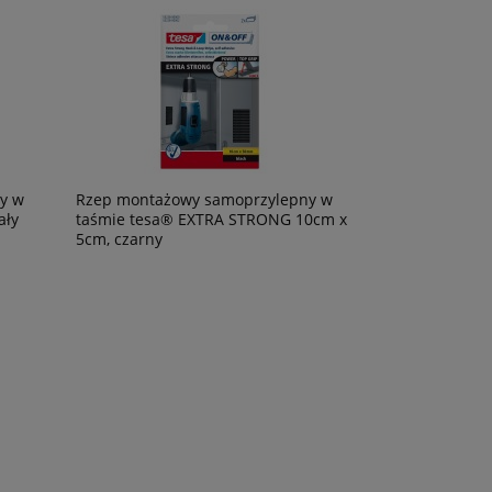
y w
Rzep montażowy samoprzylepny w
ały
taśmie tesa® EXTRA STRONG 10cm x
5cm, czarny