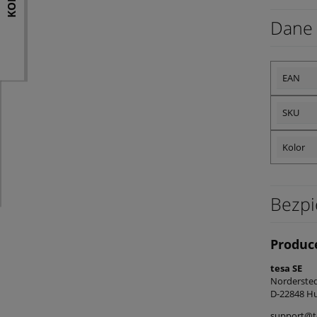
Dane 
EAN
SKU
Kolor
Bezpi
Produc
tesa SE
Norderst
D-22848 Hu
support@t