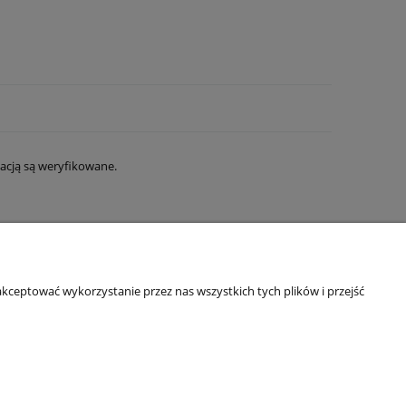
acją są weryfikowane.
STREFA WIEDZY
kceptować wykorzystanie przez nas wszystkich tych plików i przejść
Blog
FAQ - Moskitiery