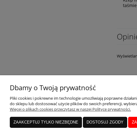
taśmie
Opini
Wyświetlan
Dbamy o Twoją prywatność
OBSŁUGA KLIENTA
MOJE K
Pliki cookies i pokrewne im technologie umożliwiają poprawne działa
do sklepu lub dostosować użycie plików do swoich preferencji, wybiera
Więcej o plikach cookies przeczytasz w naszej Polityce prywatności.
Dostawa i płatność
Twoje zam
ZAAKCEPTUJ TYLKO NIEZBĘDNE
DOSTOSUJ ZGODY
ZA
Zwroty i reklamacje
Ustawieni
Kontakt