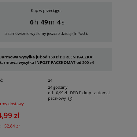
Kup w przeciągu:
6
49
4
a zamówienie wyślemy jeszcze dzisiaj (InPost).
Darmowa wysyłka już od 150 zł z ORLEN PACZKA!
Darmowa wysyłka INPOST PACZKOMAT od 200 zł!
ć:
24
:
24 godziny
od 10,99 zł
- DPD Pickup - automat
paczkowy
ormy dostawy
nie zawiera ewentualnych kosztów
,99 zł
ości
52,84 zł
: