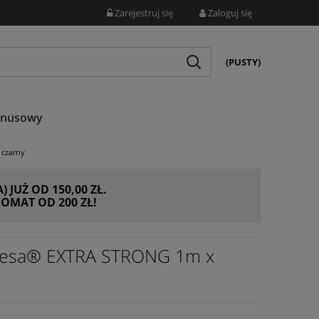
Zarejestruj się
Zaloguj się
(PUSTY)
onusowy
czarny
JUŻ OD 150,00 ZŁ.
MAT OD 200 ZŁ!
 tesa® EXTRA STRONG 1m x