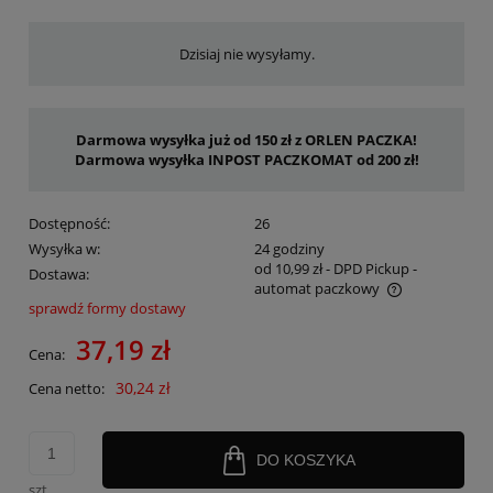
Dzisiaj nie wysyłamy.
Darmowa wysyłka już od 150 zł z ORLEN PACZKA!
Darmowa wysyłka INPOST PACZKOMAT od 200 zł!
Dostępność:
26
Wysyłka w:
24 godziny
od 10,99 zł
- DPD Pickup -
Dostawa:
automat paczkowy
sprawdź formy dostawy
Cena nie zawiera ewentualnych kosztów płatności
37,19 zł
Cena:
30,24 zł
Cena netto:
DO KOSZYKA
szt.