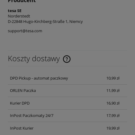
Producent
tesa SE
Norderstedt
D-22848 Hugo-Kirchberg-Straße 1, Niemcy
support@tesa.com
Koszty dostawy
Cena nie zawiera ewentualnych kosztów płatności
DPD Pickup - automat paczkowy
10,99 zł
ORLEN Paczka
11,99 zł
Kurier DPD
16,90 zł
InPost Paczkomaty 24/7
17,99 zł
InPost Kurier
19,99 zł