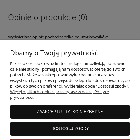
Opinie o produkcie (0)
Wyświetlane opinie pochodzą tylko od użytkowników
zarejestrowanych a przed publikacją są weryfikowane.
Dbamy o Twoją prywatność
Pliki cookies i pokrewne im technologie umożliwiają poprawne
działanie strony i pomagają nam dostosować ofertę do Twoich
potrzeb. Możesz zaakceptować wykorzystanie przez nas
wszystkich tych plików i przejść do sklepu lub dostosować użycie
OBSŁUGA KLIENTA
plików do swoich preferencji, wybierając opcję "Dostosuj zgody".
Więcej o plikach cookies przeczytasz w naszej Polityce
prywatności.
MOJE KONTO
ZAAKCEPTUJ TYLKO NIEZBĘDNE
INFORMACJE
DOSTOSUJ ZGODY