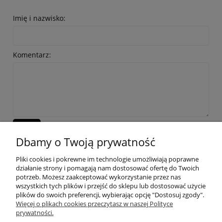
Imię i nazwisko:
Komentarz:
wyślij
Dbamy o Twoją prywatność
Pliki cookies i pokrewne im technologie umożliwiają poprawne
działanie strony i pomagają nam dostosować ofertę do Twoich
potrzeb. Możesz zaakceptować wykorzystanie przez nas
wszystkich tych plików i przejść do sklepu lub dostosować użycie
OBSŁUGA KLIENTA
plików do swoich preferencji, wybierając opcję "Dostosuj zgody".
Więcej o plikach cookies przeczytasz w naszej Polityce
prywatności.