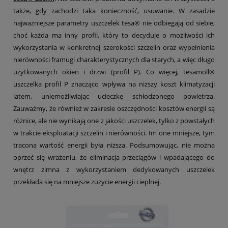
także, gdy zachodzi taka konieczność, usuwanie. W zasadzie
najważniejsze parametry uszczelek tesa® nie odbiegają od siebie,
choć każda ma inny profil, który to decyduje o możliwości ich
wykorzystania w konkretnej szerokości szczelin oraz wypełnienia
nierówności framugi charakterystycznych dla starych, a więc długo
użytkowanych okien i drzwi (profil P). Co więcej, tesamoll®
uszczelka profil P znacząco wpływa na niższy koszt klimatyzacji
latem, uniemożliwiając ucieczkę schłodzonego powietrza.
Zauważmy, że również w zakresie oszczędności kosztów energii są
różnice, ale nie wynikają one z jakości uszczelek, tylko z powstałych
w trakcie eksploatacji szczelin i nierówności. Im one mniejsze, tym
tracona wartość energii była niższa. Podsumowując, nie można
oprzeć się wrażeniu, że eliminacja przeciągów i wpadającego do
wnętrz zimna z wykorzystaniem dedykowanych uszczelek
przekłada się na mniejsze zużycie energii cieplnej.