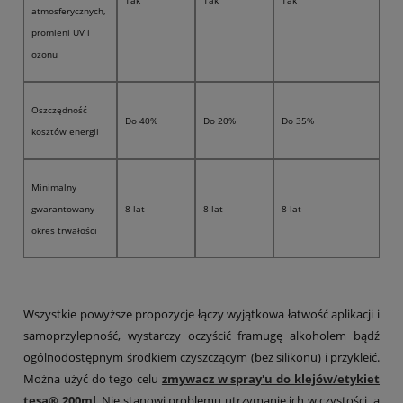
Tak
Tak
Tak
atmosferycznych,
promieni UV i
ozonu
Oszczędność
Do 40%
Do 20%
Do 35%
kosztów energii
Minimalny
gwarantowany
8 lat
8 lat
8 lat
okres trwałości
Wszystkie powyższe propozycje łączy wyjątkowa łatwość aplikacji i
samoprzylepność, wystarczy oczyścić framugę alkoholem bądź
ogólnodostępnym środkiem czyszczącym (bez silikonu) i przykleić.
Można użyć do tego celu
zmywacz w spray'u do klejów/etykiet
tesa® 200ml
. Nie stanowi problemu utrzymanie ich w czystości, a