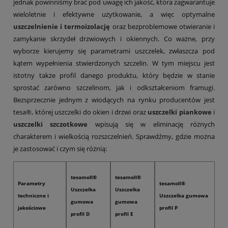
jednak powinniśmy brać pod uwagę ich jakość, która zagwarantuje
wieloletnie i efektywne użytkowanie, a więc optymalne
uszczelnienie i termoizolację
oraz bezproblemowe otwieranie i
zamykanie skrzydeł drzwiowych i okiennych. Co ważne, przy
wyborze kierujemy się parametrami uszczelek, zwłaszcza pod
kątem wypełnienia stwierdzonych szczelin. W tym miejscu jest
istotny także profil danego produktu, który będzie w stanie
sprostać zarówno szczelinom, jak i odkształceniom framugi.
Bezsprzecznie jednym z wiodących na rynku producentów jest
tesa®, której uszczelki do okien i drzwi oraz
uszczelki piankowe
i
uszczelki szczotkowe
wpisują się w eliminację różnych
charakterem i wielkością rozszczelnień. Sprawdźmy, gdzie można
je zastosować i czym się różnią:
tesamoll®
tesamoll®
Parametry
tesamoll®
Uszczelka
Uszczelka
techniczne i
Uszczelka gumowa
gumowa
gumowa
jakościowe
profil P
profil D
profil E