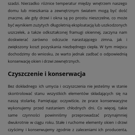
szadzi. Nierzadko różnice temperatur między wnętrzem naszego
domu lub mieszkania a zewnętrznym światem mogą być dość
znaczne, ale gdy drzwi i okna są po prostu nieszczelne, co może
być wynikiem zużytych długoletnią eksploatacją lub uszkodzonych
uszczelek, a także odkształconej framugi okiennej, zaczyna nam
doskwierać zarówno odczucie narastającego zimna, jak i
zwiększony koszt pozyskania niezbędnego ciepła. W tym miejscu
dochodzimy do wniosku, że warto jednak zadbać o odpowiednią
konserwację okien i drzwi zewnętrznych.
Czyszczenie i konserwacja
Bez dokładnego ich umycia i oczyszczenia nie jesteśmy w stanie
skontrolować stanu wszystkich elementów składających się na
naszą stolarkę. Pamiętając oczywiście, że prace konserwacyjne
wykonujemy przed nastaniem chłodnych dni. Co więcej, takie
same czynności powinniśmy przeprowadzać przynajmniej
dwukrotnie w ciągu roku. Stałe i ruchome elementy okien i drzwi
czyścimy i konserwujemy zgodnie z zaleceniami ich producenta,