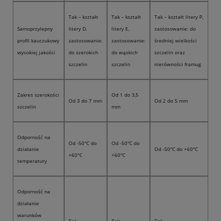
Tak – kształt
Tak – kształt
Tak – kształt litery P,
Samoprzylepny
litery D,
litery E,
zastosowanie: do
profil kauczukowy
zastosowanie:
zastosowanie:
średniej wielkości
wysokiej jakości
do szerokich
do wąskich
szczelin oraz
szczelin
szczelin
nierówności framug
Zakres szerokości
Od 1 do 3,5
Od 3 do 7 mm
Od 2 do 5 mm
szczelin
mm
Odporność na
Od -50°C do
Od -50°C do
działanie
Od -50°C do +60°C
+60°C
+60°C
temperatury
Odporność na
działanie
warunków