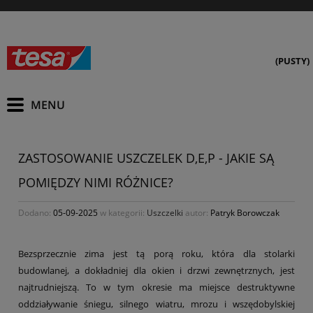
(PUSTY)
ZASTOSOWANIE USZCZELEK D,E,P - JAKIE SĄ
POMIĘDZY NIMI RÓŻNICE?
Dodano:
05-09-2025
w kategorii:
Uszczelki
autor:
Patryk Borowczak
Bezsprzecznie zima jest tą porą roku, która dla stolarki
budowlanej, a dokładniej dla okien i drzwi zewnętrznych, jest
najtrudniejszą. To w tym okresie ma miejsce destruktywne
oddziaływanie śniegu, silnego wiatru, mrozu i wszędobylskiej