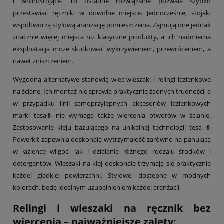
i wolnostojące. To ostatnie rozwiązanie pozwala szybko
przestawiać ręczniki w dowolne miejsce. Jednocześnie, stojaki
współtworzą stylową aranżację pomieszczenia. Zajmują one jednak
znacznie więcej miejsca niż klasyczne produkty, a ich nadmierna
eksploatacja może skutkować wykrzywieniem, przewróceniem, a
nawet zniszczeniem.
Wygodną alternatywę stanowią więc wieszaki i relingi łazienkowe
na ścianę. Ich montaż nie sprawia praktycznie żadnych trudności, a
w przypadku linii samoprzylepnych akcesoriów łazienkowych
marki tesa® nie wymaga także wiercenia otworów w ścianie.
Zastosowanie kleju bazującego na unikalnej technologii tesa ®
Powerkit zapewnia doskonałą wytrzymałość zarówno na panującą
w łazience wilgoć, jak i działanie różnego rodzaju środków i
detergentów. Wieszaki na klej doskonale trzymają się praktycznie
każdej gładkiej powierzchni. Stylowe, dostępne w modnych
kolorach, będą idealnym uzupełnieniem każdej aranżacji.
Relingi i wieszaki na ręcznik bez
wiercenia – najważniejsze zalety: