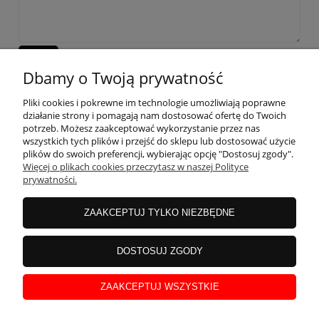
wyślij
Dbamy o Twoją prywatność
Pliki cookies i pokrewne im technologie umożliwiają poprawne
działanie strony i pomagają nam dostosować ofertę do Twoich
potrzeb. Możesz zaakceptować wykorzystanie przez nas
wszystkich tych plików i przejść do sklepu lub dostosować użycie
OBSŁUGA KLIENTA
plików do swoich preferencji, wybierając opcję "Dostosuj zgody".
Więcej o plikach cookies przeczytasz w naszej Polityce
prywatności.
MOJE KONTO
ZAAKCEPTUJ TYLKO NIEZBĘDNE
INFORMACJE
DOSTOSUJ ZGODY
ZAAKCEPTUJ WSZYSTKIE
STREFA WIEDZY