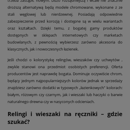
trzeba zastąpić nowym. Dużo rozsądniejszą i wcale nie znacznie
droższą alternatywą będą modele chromowane, wykonane z ze
stali węglowej lub nierdzewnej. Posiadają odpowiednie
zabezpieczenie przed korozją i dostępne są w wielu wariantach
oraz kształtach. Dzięki temu, z bogatej gamy produktów
dostępnych w sklepach internetowych czy marketach
budowlanych, z pewnością wybierzesz zarówno akcesoria do
klasycznych, jak i nowoczesnych łazienek.
Jeśli chodzi o kolorystykę relingów, wieszaków czy uchwytów ,
zwykle stanowi ona przedmiot osobistych preferencji. Oferta
producentów jest naprawdę bogata. Dominuje oczywiście chrom,
będący jednym najpopularniejszych kolorów jednak w sprzedaży
znajdziesz zarówno dodatki w typowych „łazienkowych” kolorach:
białym, różowym czy czarnym, jak i wieszaki lub haczyki o barwie
naturalnego drewna czy w nasyconych odcieniach.
Relingi i wieszaki na ręczniki – gdzie
szukać?