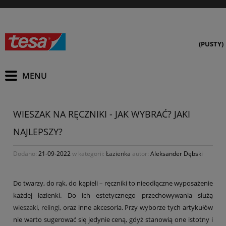
(PUSTY)
WIESZAK NA RĘCZNIKI - JAK WYBRAĆ? JAKI
NAJLEPSZY?
Dodano:
21-09-2022
w kategorii:
Łazienka
autor:
Aleksander Dębski
Do twarzy, do rąk, do kąpieli – ręczniki to nieodłączne wyposażenie
każdej łazienki. Do ich estetycznego przechowywania służą
wieszaki
,
relingi
, oraz inne akcesoria. Przy wyborze tych artykułów
nie warto sugerować się jedynie ceną, gdyż stanowią one istotny i