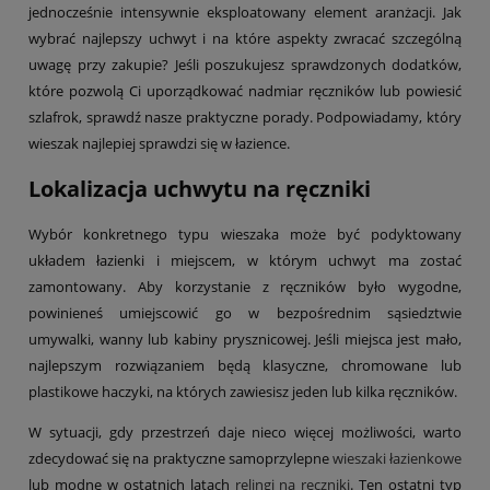
jednocześnie intensywnie eksploatowany element aranżacji. Jak
wybrać najlepszy uchwyt i na które aspekty zwracać szczególną
uwagę przy zakupie? Jeśli poszukujesz sprawdzonych dodatków,
które pozwolą Ci uporządkować nadmiar ręczników lub powiesić
szlafrok, sprawdź nasze praktyczne porady. Podpowiadamy, który
wieszak najlepiej sprawdzi się w łazience.
Lokalizacja uchwytu na ręczniki
Wybór konkretnego typu wieszaka może być podyktowany
układem łazienki i miejscem, w którym uchwyt ma zostać
zamontowany. Aby korzystanie z ręczników było wygodne,
powinieneś umiejscowić go w bezpośrednim sąsiedztwie
umywalki, wanny lub kabiny prysznicowej. Jeśli miejsca jest mało,
najlepszym rozwiązaniem będą klasyczne, chromowane lub
plastikowe haczyki, na których zawiesisz jeden lub kilka ręczników.
W sytuacji, gdy przestrzeń daje nieco więcej możliwości, warto
zdecydować się na praktyczne samoprzylepne
wieszaki łazienkowe
lub modne w ostatnich latach
relingi na ręczniki
. Ten ostatni typ