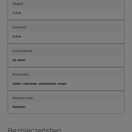
Długość
1,2 m
Szerokość
2,4 m
Zastosowanie
do okien
W zestawie
siatki, rzep biały, szczoteczka, nożyk
Materiał siatki
Poliester
Bezpieczeństwo