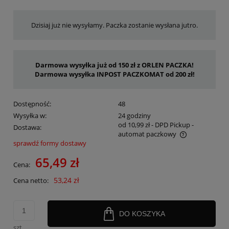
Dzisiaj już nie wysyłamy. Paczka zostanie wysłana jutro.
Darmowa wysyłka już od 150 zł z ORLEN PACZKA!
Darmowa wysyłka INPOST PACZKOMAT od 200 zł!
Dostępność:
48
Wysyłka w:
24 godziny
od 10,99 zł
- DPD Pickup -
Dostawa:
automat paczkowy
sprawdź formy dostawy
Cena nie zawiera ewentualnych kosztów płatności
65,49 zł
Cena:
53,24 zł
Cena netto:
DO KOSZYKA
szt.