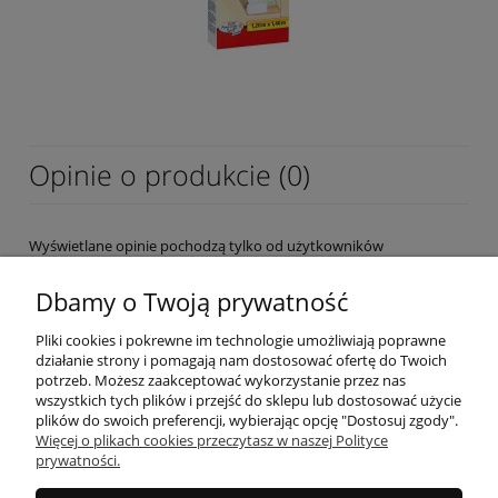
Opinie o produkcie (0)
Wyświetlane opinie pochodzą tylko od użytkowników
zarejestrowanych a przed publikacją są weryfikowane.
Dbamy o Twoją prywatność
Pliki cookies i pokrewne im technologie umożliwiają poprawne
działanie strony i pomagają nam dostosować ofertę do Twoich
potrzeb. Możesz zaakceptować wykorzystanie przez nas
wszystkich tych plików i przejść do sklepu lub dostosować użycie
OBSŁUGA KLIENTA
plików do swoich preferencji, wybierając opcję "Dostosuj zgody".
Więcej o plikach cookies przeczytasz w naszej Polityce
prywatności.
MOJE KONTO