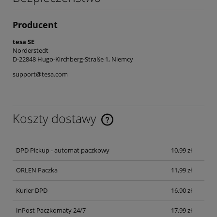
Producent
tesa SE
Norderstedt
D-22848 Hugo-Kirchberg-Straße 1, Niemcy
support@tesa.com
Koszty dostawy
Cena nie zawiera ewentualnych kosztów płatności
DPD Pickup - automat paczkowy
10,99 zł
ORLEN Paczka
11,99 zł
Kurier DPD
16,90 zł
InPost Paczkomaty 24/7
17,99 zł