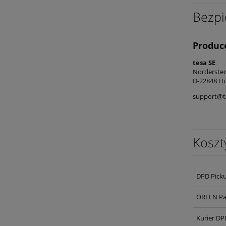
Bezpi
Produc
tesa SE
Norderst
D-22848 Hu
support@t
Koszt
DPD Pick
ORLEN Pa
Kurier DP