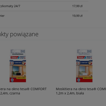
czkomaty 24/7
17,99 zł
rier
19,99 zł
kty powiązane
iera na okno tesa® COMFORT
Moskitiera na okno tesa® CO
 2,4m, czarna
1,2m x 2,4m, biała