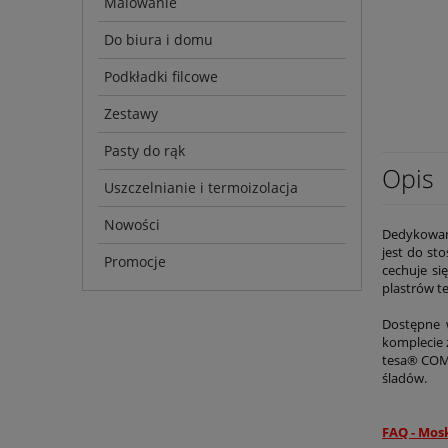
Malowanie
Do biura i domu
Podkładki filcowe
Zestawy
Pasty do rąk
Opis
Uszczelnianie i termoizolacja
Nowości
Dedykowan
jest do s
Promocje
cechuje si
plastrów t
Dostępne w
komplecie 
tesa® COMF
śladów.
FAQ - Mosk