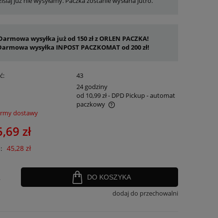
isiaj już nie wysyłamy. Paczka zostanie wysłana jutro.
Darmowa wysyłka już od 150 zł z ORLEN PACZKA!
Darmowa wysyłka INPOST PACZKOMAT od 200 zł!
ć:
43
:
24 godziny
od 10,99 zł
- DPD Pickup - automat
paczkowy
ormy dostawy
nie zawiera ewentualnych kosztów
,69 zł
ości
45,28 zł
:
.
DO KOSZYKA
dodaj do przechowalni