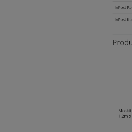
InPost Pa
InPost Ku
Produ
Moskit
1,2m x