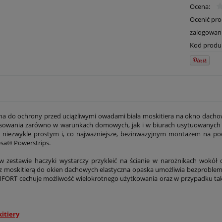
Ocena:
Ocenić pr
zalogowan
Kod produ
a do ochrony przed uciążliwymi owadami biała moskitiera na okno dach
tosowania zarówno w warunkach domowych, jak i w biurach usytuowanych
ę niezwykle prostym i, co najważniejsze, bezinwazyjnym montażem na p
esa® Powerstrips.
 zestawie haczyki wystarczy przykleić na ścianie w narożnikach wokół o
z moskitierą do okien dachowych elastyczna opaska umożliwia bezproblem
ORT cechuje możliwość wielokrotnego użytkowania oraz w przypadku takie
itiery