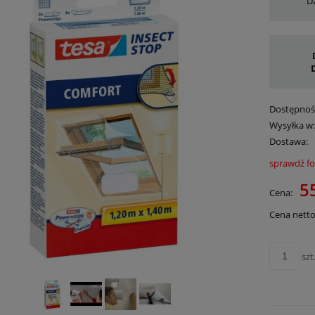
Dz
Dostępnoś
Wysyłka w
Dostawa:
sprawdź f
Cena 
55
Cena:
płatn
Cena netto
szt