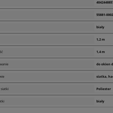
404244885
55881-0002
biały
1,2 m
ść
1,4 m
wanie
do okien
wie
siatka, ha
 siatki
Poliester
atki
biały