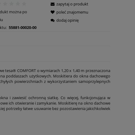
zapytaj o produkt
odukt można po
poleć znajomemu
iu
dodaj opinię
ktu:
55881-00020-00
owe tesa® COMFORT o wymiarach 1,20 x 1,40 m przeznaczona
 na poddaszach użytkowych. Moskitiera do okna dachowego
ochyłych powierzchniach z wykorzystaniem samoprzylepnych
kna i zawiesić ochronną siatkę. Co więcej, funkcjonująca w
owe ich otwieranie i zamykanie. Moskitierę na okno dachowe
j potrzeby łatwe usuwanie bez pozostawienia jakichkolwiek