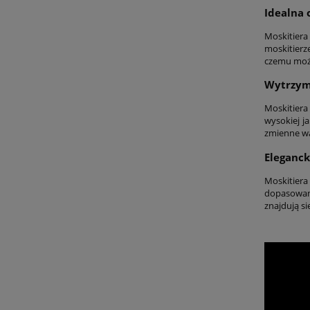
Idealna
Moskitiera
moskitierz
czemu moż
Wytrzyma
Moskitiera
wysokiej j
zmienne wa
Eleganck
Moskitiera
dopasowani
znajdują si