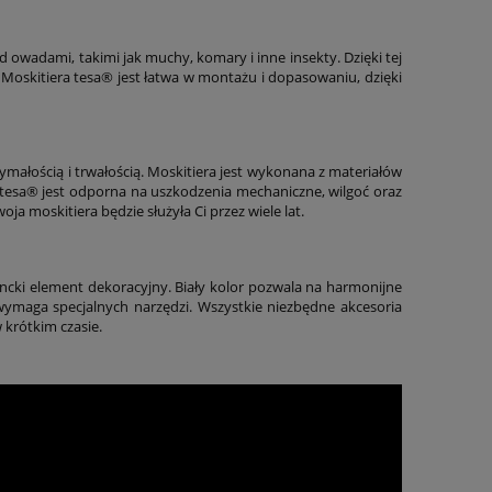
owadami, takimi jak muchy, komary i inne insekty. Dzięki tej
 Moskitiera tesa® jest łatwa w montażu i dopasowaniu, dzięki
małością i trwałością. Moskitiera jest wykonana z materiałów
a tesa® jest odporna na uszkodzenia mechaniczne, wilgoć oraz
 moskitiera będzie służyła Ci przez wiele lat.
ancki element dekoracyjny. Biały kolor pozwala na harmonijne
wymaga specjalnych narzędzi. Wszystkie niezbędne akcesoria
 krótkim czasie.