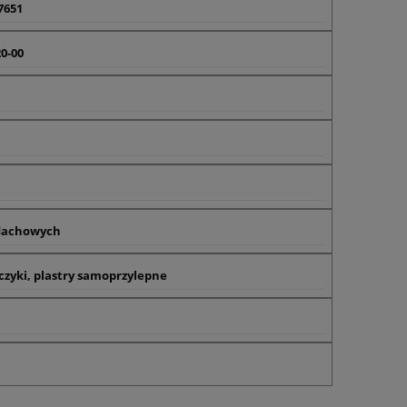
7651
0-00
 dachowych
czyki, plastry samoprzylepne