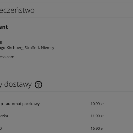
eczeństwo
ent
edt
go-Kirchberg-Straße 1, Niemcy
esa.com
y dostawy
Cena nie zawiera ewentualnych kosztów
up - automat paczkowy
10,99 zł
płatności
czka
11,99 zł
D
16,90 zł