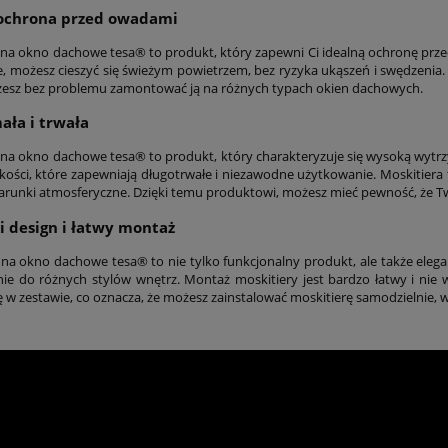
 ochrona przed owadami
 na okno dachowe tesa® to produkt, który zapewni Ci idealną ochronę przed 
e, możesz cieszyć się świeżym powietrzem, bez ryzyka ukąszeń i swędzenia.
esz bez problemu zamontować ją na różnych typach okien dachowych.
ła i trwała
 na okno dachowe tesa® to produkt, który charakteryzuje się wysoką wytrzy
akości, które zapewniają długotrwałe i niezawodne użytkowanie. Moskitier
runki atmosferyczne. Dzięki temu produktowi, możesz mieć pewność, że Twoja
i design i łatwy montaż
 na okno dachowe tesa® to nie tylko funkcjonalny produkt, ale także eleg
e do różnych stylów wnętrz. Montaż moskitiery jest bardzo łatwy i nie 
ę w zestawie, co oznacza, że możesz zainstalować moskitierę samodzielnie, w