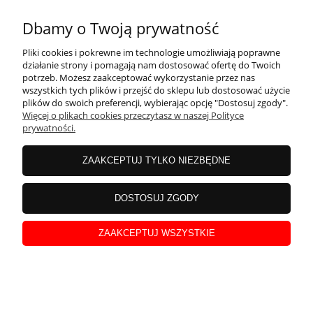
zarejestrowanych a przed publikacją są weryfikowane.
Dbamy o Twoją prywatność
Pliki cookies i pokrewne im technologie umożliwiają poprawne
działanie strony i pomagają nam dostosować ofertę do Twoich
potrzeb. Możesz zaakceptować wykorzystanie przez nas
wszystkich tych plików i przejść do sklepu lub dostosować użycie
OBSŁUGA KLIENTA
plików do swoich preferencji, wybierając opcję "Dostosuj zgody".
Więcej o plikach cookies przeczytasz w naszej Polityce
prywatności.
MOJE KONTO
ZAAKCEPTUJ TYLKO NIEZBĘDNE
INFORMACJE
DOSTOSUJ ZGODY
ZAAKCEPTUJ WSZYSTKIE
STREFA WIEDZY
pokaż pełną wersję strony
Sklep internetowy Shoper Premium