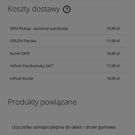
Koszty dostawy
Cena nie zawiera ewentualnych kosztów płatności
DPD Pickup - automat paczkowy
10,99 zł
ORLEN Paczka
11,99 zł
Kurier DPD
16,90 zł
InPost Paczkomaty 24/7
17,99 zł
InPost Kurier
19,99 zł
Produkty powiązane
Uszczelka samoprzylepna do okien i drzwi gumowa