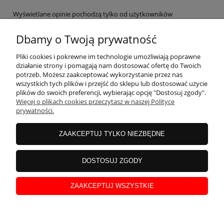
Wyświetlane opinie pochodzą tylko od użytkowników
zarejestrowanych a przed publikacją są weryfikowane.
Dbamy o Twoją prywatność
Pliki cookies i pokrewne im technologie umożliwiają poprawne
działanie strony i pomagają nam dostosować ofertę do Twoich
potrzeb. Możesz zaakceptować wykorzystanie przez nas
wszystkich tych plików i przejść do sklepu lub dostosować użycie
OBSŁUGA KLIENTA
plików do swoich preferencji, wybierając opcję "Dostosuj zgody".
Więcej o plikach cookies przeczytasz w naszej Polityce
prywatności.
MOJE KONTO
ZAAKCEPTUJ TYLKO NIEZBĘDNE
INFORMACJE
DOSTOSUJ ZGODY
ZAAKCEPTUJ WSZYSTKIE
STREFA WIEDZY
pokaż pełną wersję strony