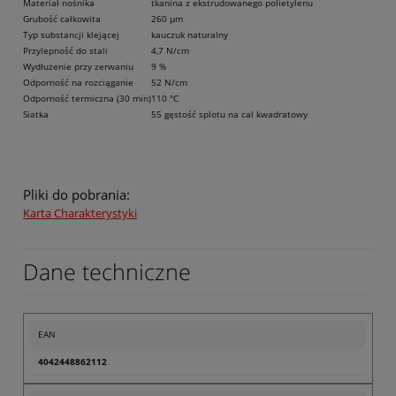
Materiał nośnika
tkanina z ekstrudowanego polietylenu
Grubość całkowita
260 µm
Typ substancji klejącej
kauczuk naturalny
Przylepność do stali
4,7 N/cm
Wydłużenie przy zerwaniu
9 %
Odporność na rozciąganie
52 N/cm
Odporność termiczna (30 min)
110 °C
Siatka
55 gęstość splotu na cal kwadratowy
Pliki do pobrania:
Karta Charakterystyki
Dane techniczne
EAN
4042448862112