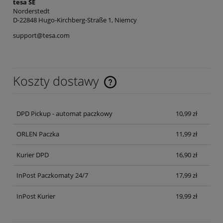
tesa SE
Norderstedt
D-22848 Hugo-Kirchberg-Straße 1, Niemcy
support@tesa.com
Koszty dostawy
Cena nie zawiera ewentualnych kosztów płatności
DPD Pickup - automat paczkowy
10,99 zł
ORLEN Paczka
11,99 zł
Kurier DPD
16,90 zł
InPost Paczkomaty 24/7
17,99 zł
InPost Kurier
19,99 zł