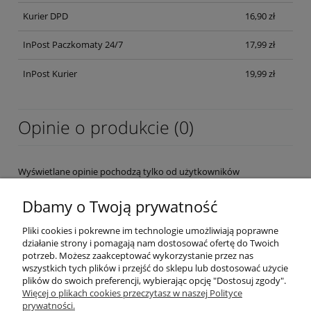
Kurier DPD
16,90 zł
InPost Paczkomaty 24/7
17,99 zł
InPost Kurier
19,99 zł
Opinie o produkcie (0)
Wyświetlane opinie pochodzą tylko od użytkowników
zarejestrowanych a przed publikacją są weryfikowane.
Dbamy o Twoją prywatność
Pliki cookies i pokrewne im technologie umożliwiają poprawne
działanie strony i pomagają nam dostosować ofertę do Twoich
potrzeb. Możesz zaakceptować wykorzystanie przez nas
wszystkich tych plików i przejść do sklepu lub dostosować użycie
OBSŁUGA KLIENTA
plików do swoich preferencji, wybierając opcję "Dostosuj zgody".
Więcej o plikach cookies przeczytasz w naszej Polityce
prywatności.