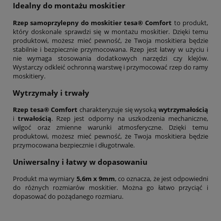
Idealny do montażu moskitier
Rzep samoprzylepny do moskitier tesa® Comfort
to produkt,
który doskonale sprawdzi się w montażu moskitier. Dzięki temu
produktowi, możesz mieć pewność, że Twoja moskitiera będzie
stabilnie i bezpiecznie przymocowana. Rzep jest łatwy w użyciu i
nie wymaga stosowania dodatkowych narzędzi czy klejów.
Wystarczy odkleić ochronną warstwę i przymocować rzep do ramy
moskitiery.
Wytrzymały i trwały
Rzep tesa® Comfort
charakteryzuje się wysoką
wytrzymałością
i
trwałością
. Rzep jest odporny na uszkodzenia mechaniczne,
wilgoć oraz zmienne warunki atmosferyczne. Dzięki temu
produktowi, możesz mieć pewność, że Twoja moskitiera będzie
przymocowana bezpiecznie i długotrwale.
Uniwersalny i łatwy w dopasowaniu
Produkt ma wymiary
5,6m x 9mm
, co oznacza, że jest odpowiedni
do różnych rozmiarów moskitier. Można go łatwo przyciąć i
dopasować do pożądanego rozmiaru.