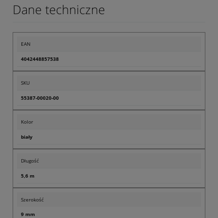
Dane techniczne
EAN
4042448857538
SKU
55387-00020-00
Kolor
biały
Długość
5,6 m
Szerokość
9 mm