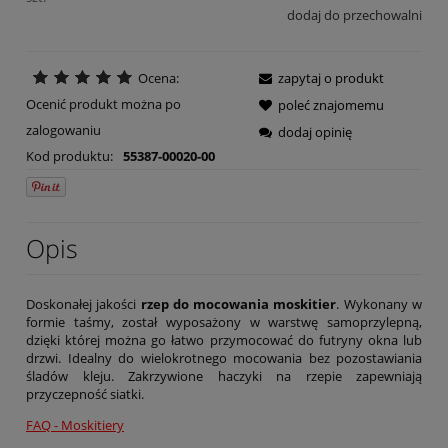
dodaj do przechowalni
Ocena:
zapytaj o produkt
Ocenić produkt można po
poleć znajomemu
zalogowaniu
dodaj opinię
Kod produktu:
55387-00020-00
Opis
Doskonałej jakości
rzep do mocowania moskitier
. Wykonany w
formie taśmy, został wyposażony w warstwę samoprzylepną,
dzięki której można go łatwo przymocować do futryny okna lub
drzwi. Idealny do wielokrotnego mocowania bez pozostawiania
śladów kleju. Zakrzywione haczyki na rzepie zapewniają
przyczepność siatki.
FAQ - Moskitiery