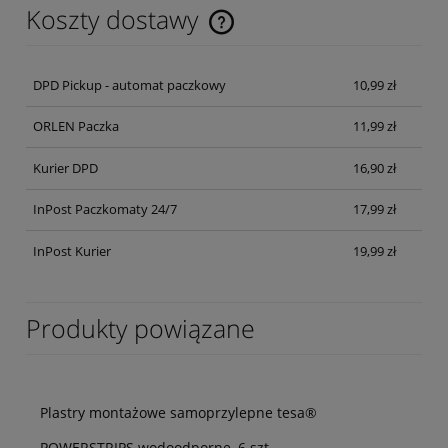
Koszty dostawy
Cena nie zawiera ewentualnych kosztów płatności
DPD Pickup - automat paczkowy
10,99 zł
ORLEN Paczka
11,99 zł
Kurier DPD
16,90 zł
InPost Paczkomaty 24/7
17,99 zł
InPost Kurier
19,99 zł
Produkty powiązane
Plastry montażowe samoprzylepne tesa®
POWERSTRIPS wodoodporne, 6 szt.