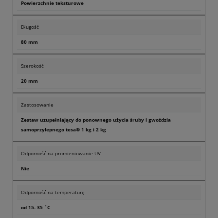
Powierzchnie teksturowe
Długość
80 mm
Szerokość
20 mm
Zastosowanie
Zestaw uzupełniający do ponownego użycia śruby i gwoździa
samoprzylepnego tesa® 1 kg i 2 kg
Odporność na promieniowanie UV
Nie
Odporność na temperaturę
od 15- 35 ˚C