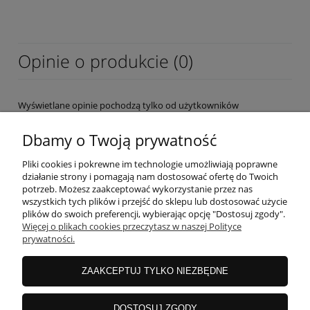
Opinie o produkcie (0)
Wyświetlane opinie pochodzą tylko od użytkowników
zarejestrowanych a przed publikacją są weryfikowane.
Dbamy o Twoją prywatność
Pliki cookies i pokrewne im technologie umożliwiają poprawne
działanie strony i pomagają nam dostosować ofertę do Twoich
potrzeb. Możesz zaakceptować wykorzystanie przez nas
wszystkich tych plików i przejść do sklepu lub dostosować użycie
OBSŁUGA KLIENTA
plików do swoich preferencji, wybierając opcję "Dostosuj zgody".
Więcej o plikach cookies przeczytasz w naszej Polityce
prywatności.
MOJE KONTO
ZAAKCEPTUJ TYLKO NIEZBĘDNE
INFORMACJE
DOSTOSUJ ZGODY