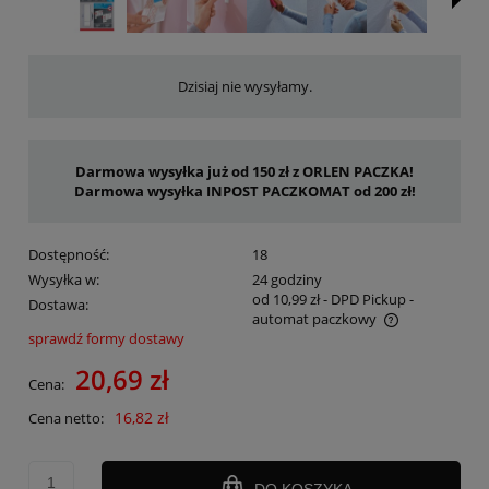
Dzisiaj nie wysyłamy.
Darmowa wysyłka już od 150 zł z ORLEN PACZKA!
Darmowa wysyłka INPOST PACZKOMAT od 200 zł!
Dostępność:
18
Wysyłka w:
24 godziny
od 10,99 zł
- DPD Pickup -
Dostawa:
automat paczkowy
sprawdź formy dostawy
Cena nie zawiera ewentualnych kosztów płatności
20,69 zł
Cena:
16,82 zł
Cena netto:
DO KOSZYKA