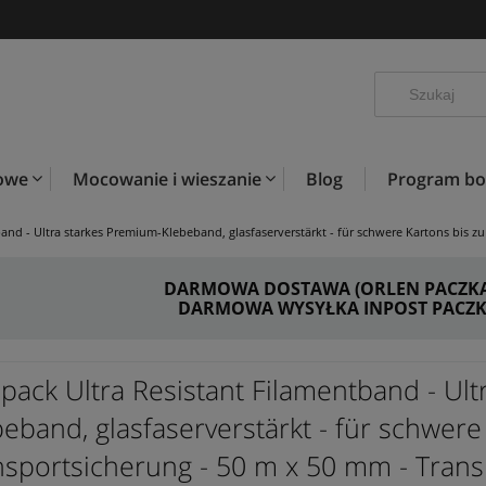
kowe
Mocowanie i wieszanie
Blog
Program b
band - Ultra starkes Premium-Klebeband, glasfaserverstärkt - für schwere Kartons bis z
DARMOWA DOSTAWA (ORLEN PACZKA) 
DARMOWA WYSYŁKA INPOST PACZKO
apack Ultra Resistant Filamentband - Ul
eband, glasfaserverstärkt - für schwere
nsportsicherung - 50 m x 50 mm - Tran