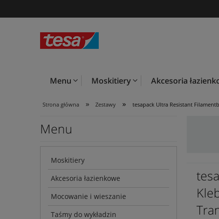
Menu
Moskitiery
Akcesoria łazien
»
»
Strona główna
Zestawy
tesapack Ultra Resistant Filament
Menu
Moskitiery
tes
Akcesoria łazienkowe
Kleb
Mocowanie i wieszanie
Tra
Taśmy do wykładzin