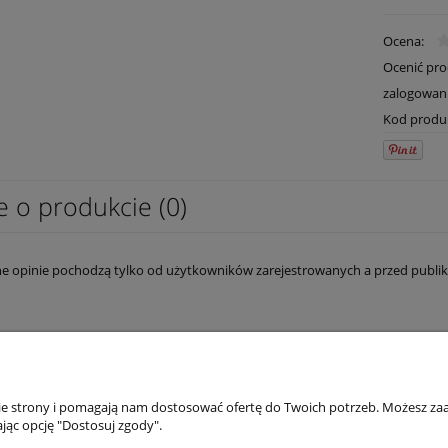
Ocena:
Ocenić pr
zalogowan
Kod produ
e o produkcie (0)
e opinie pochodzą tylko od użytkowników zarejestrowanych a przed publik
ONTO
INFORMACJE
nie strony i pomagają nam dostosować ofertę do Twoich potrzeb. Możesz zaa
jąc opcję "Dostosuj zgody".