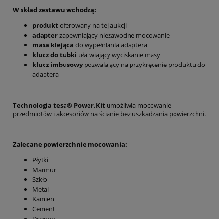
W skład zestawu wchodzą:
produkt
oferowany na tej aukcji
adapter
zapewniający niezawodne mocowanie
masa klejąca
do wypełniania adaptera
klucz do tubki
ułatwiający wyciskanie masy
klucz imbusowy
pozwalający na przykręcenie produktu do
adaptera
Technologia tesa® Power.Kit
umożliwia mocowanie
przedmiotów i akcesoriów na ścianie bez uszkadzania powierzchni.
Zalecane powierzchnie mocowania:
Płytki
Marmur
Szkło
Metal
Kamień
Cement
Drewno