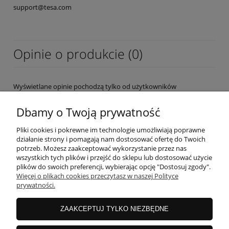
support@tesa.com
Opinie o produkcie (0)
Wyświetlane opinie pochodzą tylko od użytkowników
zarejestrowanych a przed publikacją są weryfikowane.
Dbamy o Twoją prywatność
Pliki cookies i pokrewne im technologie umożliwiają poprawne
działanie strony i pomagają nam dostosować ofertę do Twoich
potrzeb. Możesz zaakceptować wykorzystanie przez nas
wszystkich tych plików i przejść do sklepu lub dostosować użycie
OBSŁUGA KLIENTA
plików do swoich preferencji, wybierając opcję "Dostosuj zgody".
Więcej o plikach cookies przeczytasz w naszej Polityce
prywatności.
MOJE KONTO
ZAAKCEPTUJ TYLKO NIEZBĘDNE