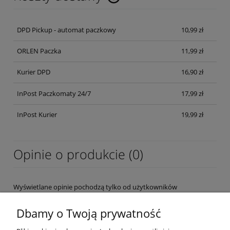
Cena nie zawiera ewentualnych kosztów płatności
DPD Pickup - automat paczkowy
10,99 zł
ORLEN Paczka
11,99 zł
Kurier DPD
16,90 zł
InPost Paczkomaty 24/7
17,99 zł
InPost Kurier
19,99 zł
Opinie o produkcie (0)
Wyświetlane opinie pochodzą tylko od użytkowników
zarejestrowanych a przed publikacją są weryfikowane.
Dbamy o Twoją prywatność