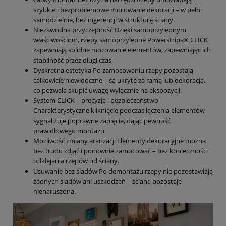
szybkie i bezproblemowe mocowanie dekoracji – w pełni
samodzielnie, bez ingerencji w strukturę ściany.
Niezawodna przyczepność Dzięki samoprzylepnym
właściwościom,
r
zepy samoprzylepne Powerstrips® CLICK
zapewniają solidne mocowanie elementów, zapewniając ich
stabilność przez długi czas.
Dyskretna estetyka Po zamocowaniu rzepy pozostają
całkowicie niewidoczne – są ukryte za ramą lub dekoracją,
co pozwala skupić uwagę wyłącznie na ekspozycji.
System CLICK – precyzja i bezpieczeństwo
Charakterystyczne kliknięcie podczas łączenia elementów
sygnalizuje poprawne zapięcie, dając pewność
prawidłowego montażu.
Możliwość zmiany aranżacji Elementy dekoracyjne można
bez trudu zdjąć i ponownie zamocować – bez konieczności
odklejania rzepów od ściany.
Usuwanie bez śladów Po demontażu rzepy nie pozostawiają
żadnych śladów ani uszkodzeń – ściana pozostaje
nienaruszona.