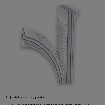
Najważniejsze zalety produktu
Łatwy montaż bez użycia narzędzi Rzepy umożliwiają