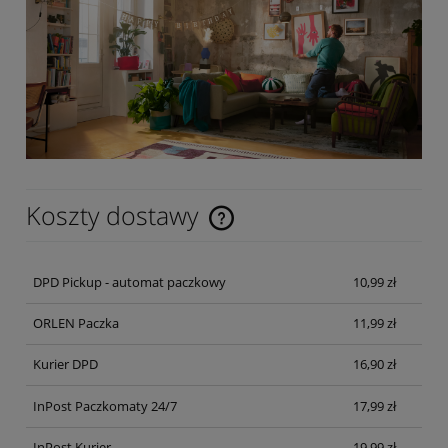
Koszty dostawy
Cena nie zawiera ewentualnych kosztów płatności
DPD Pickup - automat paczkowy
10,99 zł
ORLEN Paczka
11,99 zł
Kurier DPD
16,90 zł
InPost Paczkomaty 24/7
17,99 zł
InPost Kurier
19,99 zł