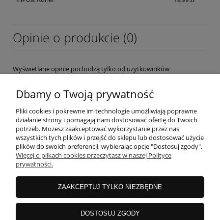
Opinie o produkcie (0)
Wyświetlane opinie pochodzą tylko od użytkowników
zarejestrowanych a przed publikacją są weryfikowane.
Dbamy o Twoją prywatność
Pliki cookies i pokrewne im technologie umożliwiają poprawne
działanie strony i pomagają nam dostosować ofertę do Twoich
potrzeb. Możesz zaakceptować wykorzystanie przez nas
wszystkich tych plików i przejść do sklepu lub dostosować użycie
OBSŁUGA KLIENTA
plików do swoich preferencji, wybierając opcję "Dostosuj zgody".
Więcej o plikach cookies przeczytasz w naszej Polityce
prywatności.
MOJE KONTO
ZAAKCEPTUJ TYLKO NIEZBĘDNE
INFORMACJE
DOSTOSUJ ZGODY