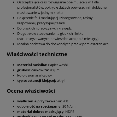
Oszczędzające czas rozwiązanie obejmujące 2 w 1 dla
profesjonalistów: pokrycie dużych powierzchni i dokładne
maskowanie w jednym kroku
Połączenie folii maskującej i zintegrowanej taśmy
krepowanej, precyzyjnej tesa®
Do płaskich i precyzyjnych krawędzi
Długotrwałe stosowanie na gładkich i lekko
ustrukturyzowanych powierzchniach (do 3 miesięcy)
Idealna podstawa do doskonałych prac w pomieszczeniach
Właściwości techniczne
Materiał nośnika:
Papier washi
grubość całkowita:
90 µm
kolor:
pomarańczowy
typ substancji klejącej:
akryl
Ocena właściwości
wydłużenie przy zerwaniu:
4 %
odporność na rozciąganie:
30 N/cm
materiał dobrze maskujący:
HDPE
grubość powierzchni maskującej:
8 µm