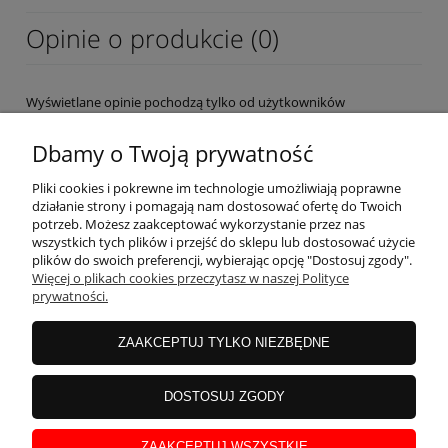
Opinie o produkcie (0)
Wyświetlane opinie pochodzą tylko od użytkowników
zarejestrowanych a przed publikacją są weryfikowane.
Dbamy o Twoją prywatność
Pliki cookies i pokrewne im technologie umożliwiają poprawne
działanie strony i pomagają nam dostosować ofertę do Twoich
potrzeb. Możesz zaakceptować wykorzystanie przez nas
wszystkich tych plików i przejść do sklepu lub dostosować użycie
OBSŁUGA KLIENTA
plików do swoich preferencji, wybierając opcję "Dostosuj zgody".
Więcej o plikach cookies przeczytasz w naszej Polityce
prywatności.
MOJE KONTO
ZAAKCEPTUJ TYLKO NIEZBĘDNE
INFORMACJE
DOSTOSUJ ZGODY
ZAAKCEPTUJ WSZYSTKIE