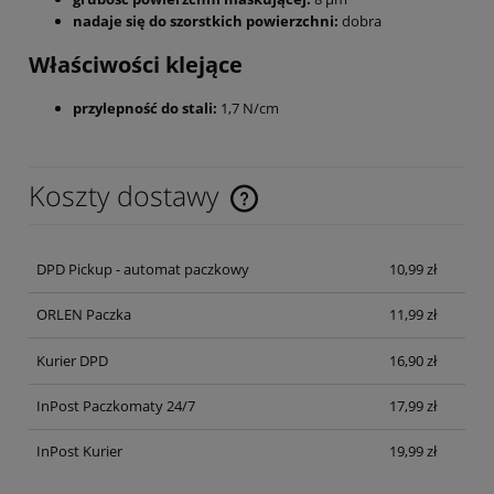
nadaje się do szorstkich powierzchni:
dobra
Właściwości klejące
przylepność do stali:
1,7 N/cm
Koszty dostawy
Cena nie zawiera ewentualnych kosztów płatności
DPD Pickup - automat paczkowy
10,99 zł
ORLEN Paczka
11,99 zł
Kurier DPD
16,90 zł
InPost Paczkomaty 24/7
17,99 zł
InPost Kurier
19,99 zł