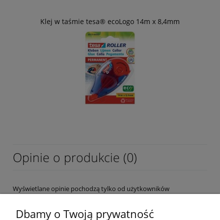
Klej w taśmie tesa® ecoLogo 14m x 8,4mm
Opinie o produkcie (0)
Wyświetlane opinie pochodzą tylko od użytkowników
zarejestrowanych a przed publikacją są weryfikowane.
Dbamy o Twoją prywatność