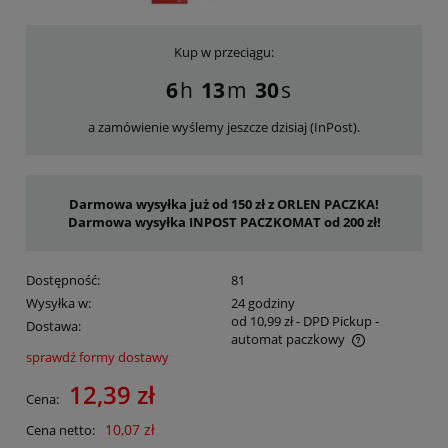
Kup w przeciągu:
6
13
30
a zamówienie wyślemy jeszcze dzisiaj (InPost).
Darmowa wysyłka już od 150 zł z ORLEN PACZKA!
Darmowa wysyłka INPOST PACZKOMAT od 200 zł!
Dostępność:
81
Wysyłka w:
24 godziny
od 10,99 zł
- DPD Pickup -
Dostawa:
automat paczkowy
sprawdź formy dostawy
Cena nie zawiera ewentualnych kosztów płatności
12,39 zł
Cena:
10,07 zł
Cena netto: