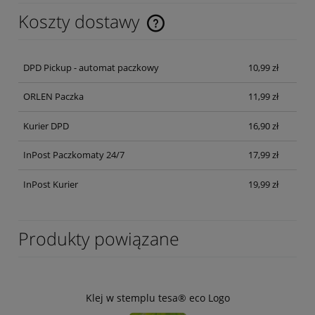
Koszty dostawy
Cena nie zawiera ewentualnych kosztów płatności
DPD Pickup - automat paczkowy
10,99 zł
ORLEN Paczka
11,99 zł
Kurier DPD
16,90 zł
InPost Paczkomaty 24/7
17,99 zł
InPost Kurier
19,99 zł
Produkty powiązane
Klej w stemplu tesa® eco Logo