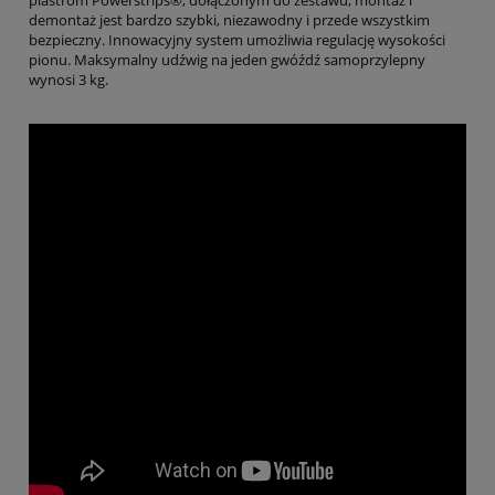
plastrom Powerstrips®, dołączonym do zestawu, montaż i
demontaż jest bardzo szybki, niezawodny i przede wszystkim
bezpieczny. Innowacyjny system umożliwia regulację wysokości
pionu. Maksymalny udźwig na jeden gwóźdź samoprzylepny
wynosi 3 kg.