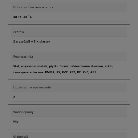
Odporność na temperaturę
od 15- 35 ˚C
Zestaw
2 x gwóźdź + 3 x plaster
Powierzchnia
Stal, większość metali, płytki, fornir, lakierowane drewno, szkło,
tworzywa sztuczne: PMMA, PS, PVC, PET, PC, PVC, ABS
Liczba szt. w opakowaniu
2
Wodoodporny
Nie
Głębokość