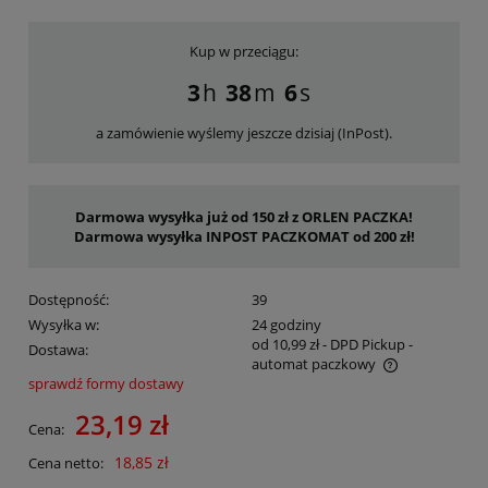
Kup w przeciągu:
3
38
6
a zamówienie wyślemy jeszcze dzisiaj (InPost).
Darmowa wysyłka już od 150 zł z ORLEN PACZKA!
Darmowa wysyłka INPOST PACZKOMAT od 200 zł!
Dostępność:
39
Wysyłka w:
24 godziny
od 10,99 zł
- DPD Pickup -
Dostawa:
automat paczkowy
sprawdź formy dostawy
Cena nie zawiera ewentualnych kosztów płatności
23,19 zł
Cena:
18,85 zł
Cena netto: