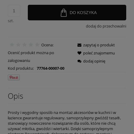
DO KOSZYKA
szt.
dodaj do przechowalni
Ocena:
zapytaj o produkt
Ocenić produkt można po
poleć znajomemu
zalogowaniu
dodaj opinię
Kod produktu:
77764-00007-00
Opis
Prosty i wygodny sposób na montaż akcesoriów w kuchni i w
łazience gwarantuje regulowany, samoprzylepny gwóźdź tesa®,
stanowiący nowoczesne rozwiązanie dla osób, które nie chcą
używać młotka, gwoździ i wiertarki. Dzięki samoprzylepnym