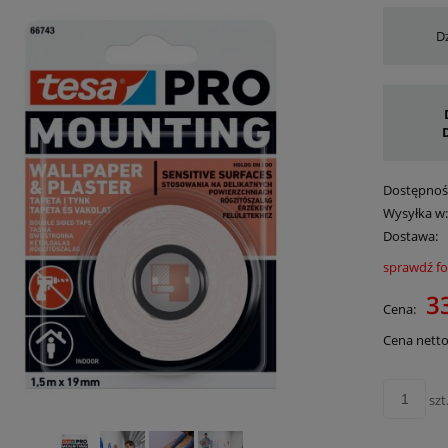
Dz
Dostępnoś
Wysyłka w
Dostawa:
sprawdź f
Cena 
33
Cena:
płatn
Cena netto
szt