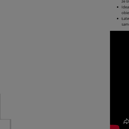
ze ś
Ide
obie
Łatw
sam