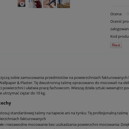
Ocena:
Ocenić pr
zalogowan
Kod produ
i życzą sobie zamocowania przedmiotów na powierzchniach fakturowanych b
allpaper & Plaster. Tę dwustronną taśmę opracowano do mocowań na delikat
i powierzchni i ułatwia pracę fachowcom. Wieszaj dzieła sztuki wewnątrz po
ie utrzymać ciężar do 10 kg.
cechy
stosuj standardowej taśmy na tapecie ani na tynku: Tę profesjonalną taś
ierzchniach fakturowanych
łe i niezawodne mocowanie bez uszkadzania powierzchni mocowania: Dzię