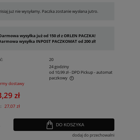
isiaj już nie wysyłamy. Paczka zostanie wysłana jutro.
Darmowa wysyłka już od 150 zł z ORLEN PACZKA!
Darmowa wysyłka INPOST PACZKOMAT od 200 zł!
ć:
20
:
24 godziny
od 10,99 zł
- DPD Pickup - automat
paczkowy
ormy dostawy
nie zawiera ewentualnych kosztów
,29 zł
ości
27,07 zł
:
.
DO KOSZYKA
dodaj do przechowalni