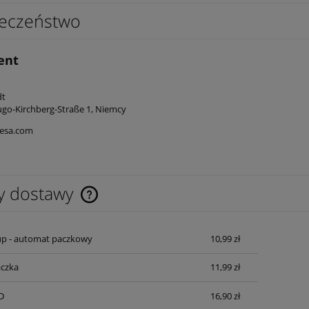
eczeństwo
ent
edt
go-Kirchberg-Straße 1, Niemcy
esa.com
y dostawy
Cena nie zawiera ewentualnych kosztów
up - automat paczkowy
10,99 zł
płatności
czka
11,99 zł
D
16,90 zł