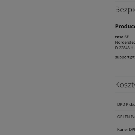
Bezpi
Produc
tesa SE
Norderst
D-22848 Hu
support@t
Koszt
DPD Pick
ORLEN Pa
Kurier DP