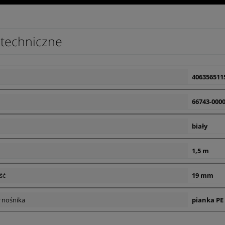
techniczne
406356511
66743-0000
biały
1,5 m
ść
19 mm
ł nośnika
pianka PE