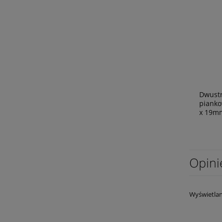
Dwust
pianko
x 19m
Opini
Wyświetlan