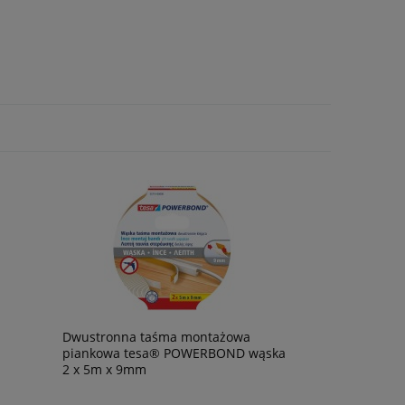
Dwustronna taśma montażowa
piankowa tesa® POWERBOND wąska
2 x 5m x 9mm