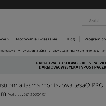
kowe
Mocowanie i wieszanie
Blog
Program b
»
e montażowe
Dwustronna taśma montażowa tesa® PRO Mounting do tapet, 1,5
DARMOWA DOSTAWA (ORLEN PACZKA) 
DARMOWA WYSYŁKA INPOST PACZKO
stronna taśma montażowa tesa® PRO M
mm
(kod prod.: 66743-00004-00)