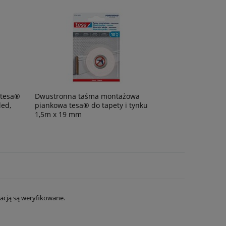
 tesa®
Dwustronna taśma montażowa
led,
piankowa tesa® do tapety i tynku
1,5m x 19 mm
acją są weryfikowane.