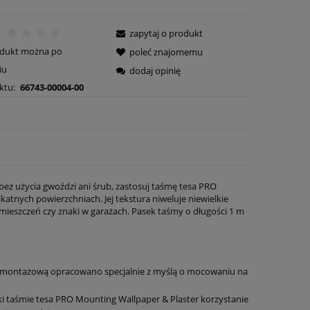
zapytaj o produkt
odukt można po
poleć znajomemu
iu
dodaj opinię
ktu:
66743-00004-00
ez użycia gwoździ ani śrub, zastosuj taśmę
tesa
PRO
nych powierzchniach. Jej tekstura niweluje niewielkie
mieszczeń czy znaki w garażach. Pasek taśmy o długości 1 m
mę montażową opracowano specjalnie z myślą o mocowaniu na
ki taśmie
tesa
PRO Mounting Wallpaper & Plaster korzystanie