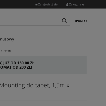
Zarejestruj się
Zaloguj się
(PUSTY)
onusowy
m x 19mm
JUŻ OD 150,00 ZŁ.
MAT OD 200 ZŁ!
ounting do tapet, 1,5m x