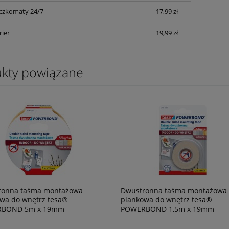
czkomaty 24/7
17,99 zł
rier
19,99 zł
kty powiązane
ronna taśma montażowa
Dwustronna taśma montażowa
wa do wnętrz tesa®
piankowa do wnętrz tesa®
BOND 5m x 19mm
POWERBOND 1,5m x 19mm