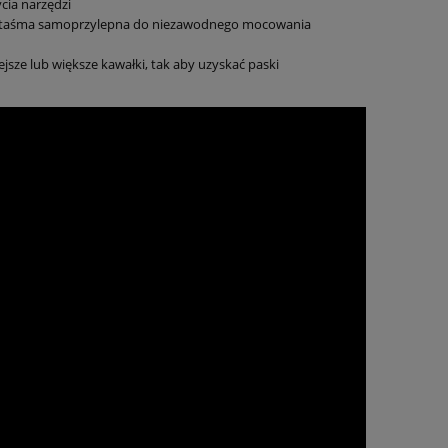
cia narzędzi
na taśma samoprzylepna do niezawodnego mocowania
sze lub większe kawałki, tak aby uzyskać paski