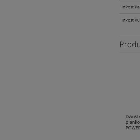
InPost Pa
InPost Ku
Produ
Dwust
pianko
POWER