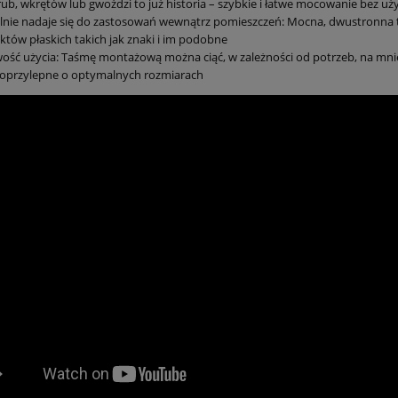
rub, wkrętów lub gwoździ to już historia – szybkie i łatwe mocowanie bez uży
alnie nadaje się do zastosowań wewnątrz pomieszczeń: Mocna, dwustron
któw płaskich takich jak znaki i im podobne
ość użycia: Taśmę montażową można ciąć, w zależności od potrzeb, na mniej
oprzylepne o optymalnych rozmiarach