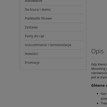
Malowanie
Do biura i domu
Podkładki filcowe
Zestawy
Pasty do rąk
Uszczelnianie i termoizolacja
Opis
Nowości
Promocje
Gdy klienc
Mounting W
nierównośc
jest w stan
Główne 
Nie 
pow
Trwa