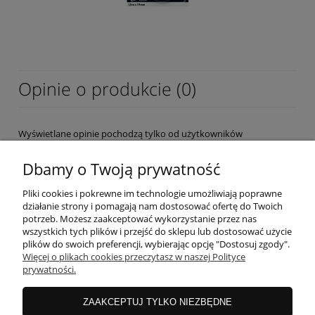
Opinie o produkcie (0)
Wyświetlane opinie pochodzą tylko od użytkowników
zarejestrowanych a przed publikacją są weryfikowane.
Dbamy o Twoją prywatność
Pliki cookies i pokrewne im technologie umożliwiają poprawne
działanie strony i pomagają nam dostosować ofertę do Twoich
potrzeb. Możesz zaakceptować wykorzystanie przez nas
wszystkich tych plików i przejść do sklepu lub dostosować użycie
OBSŁUGA KLIENTA
plików do swoich preferencji, wybierając opcję "Dostosuj zgody".
Więcej o plikach cookies przeczytasz w naszej Polityce
prywatności.
MOJE KONTO
ZAAKCEPTUJ TYLKO NIEZBĘDNE