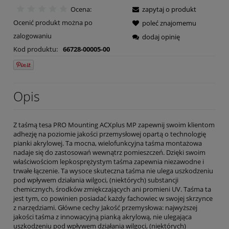
Ocena:
zapytaj o produkt
Ocenić produkt można po
poleć znajomemu
zalogowaniu
dodaj opinię
Kod produktu:
66728-00005-00
Opis
Z taśmą tesa PRO Mounting ACXplus MP zapewnij swoim klientom
adhezję na poziomie jakości przemysłowej opartą o technologię
pianki akrylowej. Ta mocna, wielofunkcyjna taśma montażowa
nadaje się do zastosowań wewnątrz pomieszczeń. Dzięki swoim
właściwościom lepkosprężystym taśma zapewnia niezawodne i
trwałe łączenie. Ta wysoce skuteczna taśma nie ulega uszkodzeniu
pod wpływem działania wilgoci, (niektórych) substancji
chemicznych, środków zmiękczających ani promieni UV. Taśma ta
jest tym, co powinien posiadać każdy fachowiec w swojej skrzynce
z narzędziami. Główne cechy Jakość przemysłowa: najwyższej
jakości taśma z innowacyjną pianką akrylową, nie ulegająca
uszkodzeniu pod wpływem działania wilgoci, (niektórych)