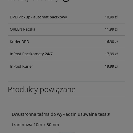
Cena nie zawiera ewentualnych kosztów płatności
DPD Pickup - automat paczkowy
10,99 zł
ORLEN Paczka
11,99 zł
Kurier DPD
16,90 zł
InPost Paczkomaty 24/7
17,99 zł
InPost Kurier
19,99 zł
Produkty powiązane
Dwustronna taśma do wykładzin usuwalna tesa®
tkaninowa 10m x 50mm