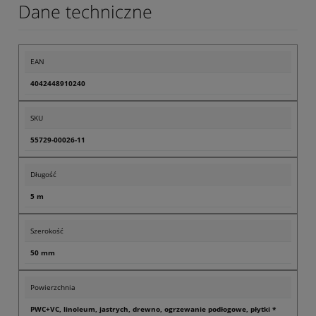
Dane techniczne
EAN
4042448910240
SKU
55729-00026-11
Długość
5 m
Szerokość
50 mm
Powierzchnia
PWC+VC, linoleum, jastrych, drewno, ogrzewanie podłogowe, płytki *