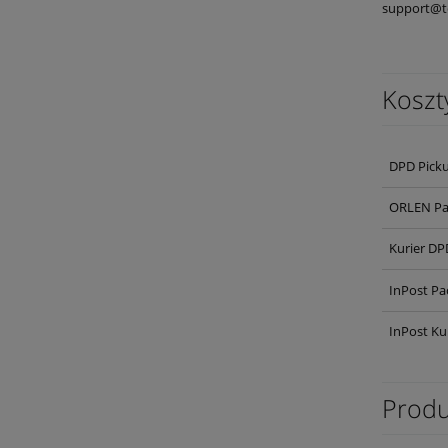
support@t
Koszt
DPD Pick
ORLEN Pa
Kurier DP
InPost Pa
InPost Ku
Produ