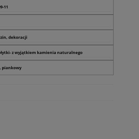
9-11
zin, dekoracji
 płytki- z wyjątkiem kamienia naturalnego
, piankowy