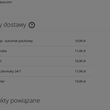
esa.com
y dostawy
Cena nie zawiera ewentualnych kosztów
up - automat paczkowy
10,99 zł
płatności
czka
11,99 zł
D
16,90 zł
czkomaty 24/7
17,99 zł
rier
19,99 zł
kty powiązane