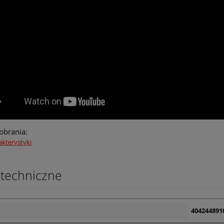
pobrania:
akterystyki
techniczne
404244891