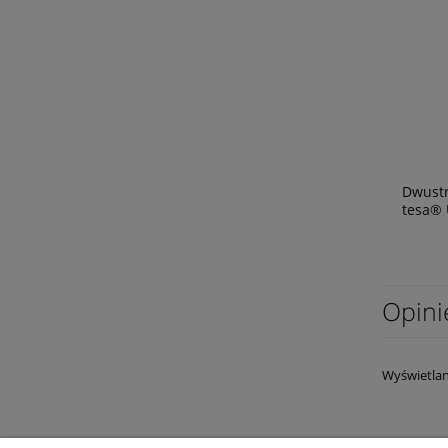
Dwustr
tesa®
Opini
Wyświetlan