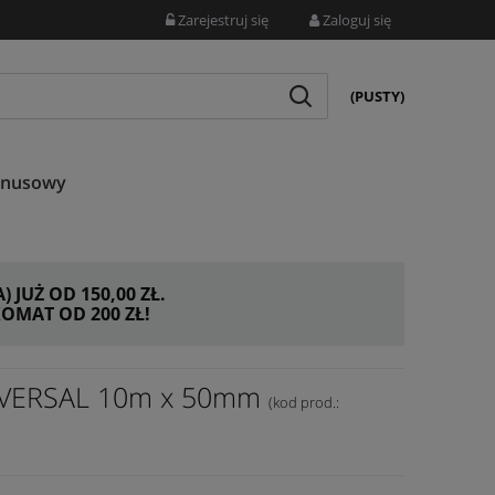
Zarejestruj się
Zaloguj się
(PUSTY)
onusowy
JUŻ OD 150,00 ZŁ.
MAT OD 200 ZŁ!
NIVERSAL 10m x 50mm
(kod prod.: