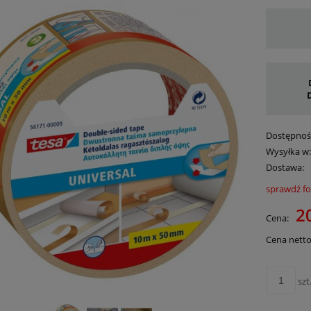
Dostępnoś
Wysyłka w
Dostawa:
sprawdź f
Cena 
20
Cena:
płatn
Cena netto
szt