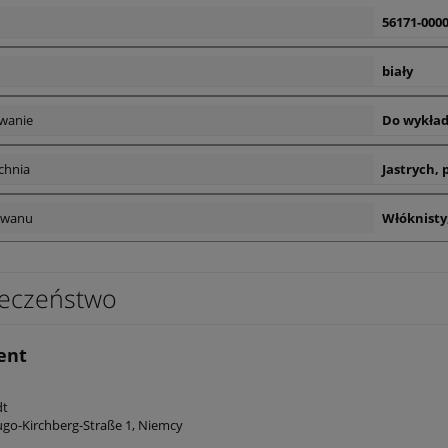
56171-0000
biały
wanie
Do wykład
chnia
Jastrych,
ywanu
Włóknisty
eczeństwo
ent
edt
go-Kirchberg-Straße 1, Niemcy