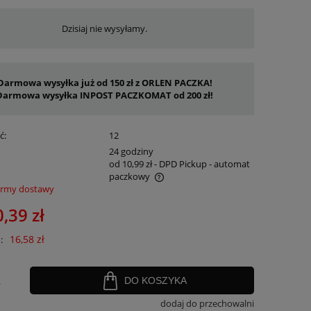
Dzisiaj nie wysyłamy.
Darmowa wysyłka już od 150 zł z ORLEN PACZKA!
Darmowa wysyłka INPOST PACZKOMAT od 200 zł!
ć:
12
:
24 godziny
od 10,99 zł
- DPD Pickup - automat
paczkowy
ormy dostawy
nie zawiera ewentualnych kosztów
,39 zł
ości
16,58 zł
:
.
DO KOSZYKA
dodaj do przechowalni