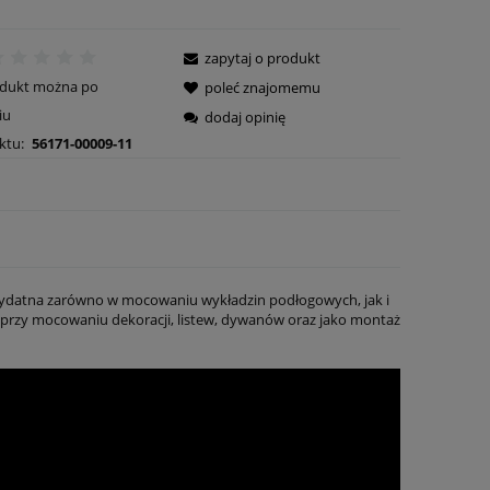
zapytaj o produkt
odukt można po
poleć znajomemu
iu
dodaj opinię
ktu:
56171-00009-11
ydatna zarówno w mocowaniu wykładzin podłogowych, jak i
rzy mocowaniu dekoracji, listew, dywanów oraz jako montaż