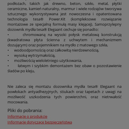
podłożach, takich jak drewno, beton, szkło, metal, płytki
ceramiczne, kamień naturalny, marmur i wiele rodzajów tworzywa
sztucznego wykorzystywana jest nowoczesna i opatentowana
technologia tesa® Power.Kit (kompleksowe rozwiązanie
montażowe ze specjalną formułą masy klejącej). Samoprzylepny
dozownik mydła tesa® Elegaant cechuje się ponadto:
•
chromowaną na wysoki połysk metalową konstrukcją
(kwadratowa płyta ścienna z uchwytem i mechanizmem
dozującym) oraz pojemnikiem na mydło z matowego szkła,
•
wodoodpornością oraz całkowitą nierdzewnością,
•
wysoką wytrzymałością,
•
możliwością wieloletniego użytkowania,
•
łatwym i szybkim demontażem bez obaw o pozostawienie
śladów po kleju,
Nie zaleca się montażu dozownika mydła tesa® Elegaant na
powłokach antyadhezyjnych, stiukach oraz tapetach z uwagi na
możliwość uszkodzenia tych powierzchni, oraz nietrwałość
mocowania.
Pliki do pobrania:
Informacje o produkcie
Informacje dotyczące bezpieczeństwa