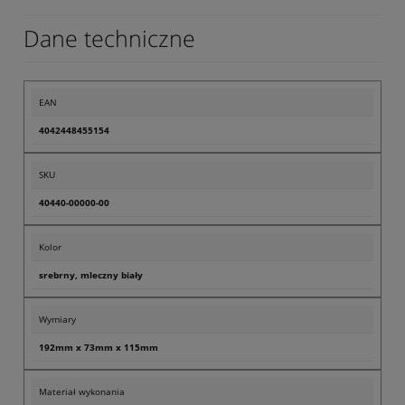
Dane techniczne
EAN
4042448455154
SKU
40440-00000-00
Kolor
srebrny, mleczny biały
Wymiary
192mm x 73mm x 115mm
Materiał wykonania