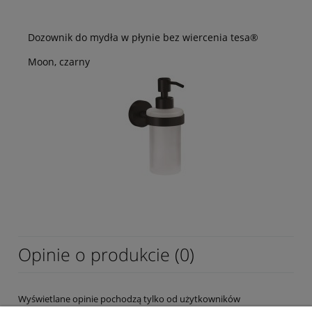
Dozownik do mydła w płynie bez wiercenia tesa®
Moon, czarny
Opinie o produkcie (0)
Wyświetlane opinie pochodzą tylko od użytkowników
zarejestrowanych a przed publikacją są weryfikowane.