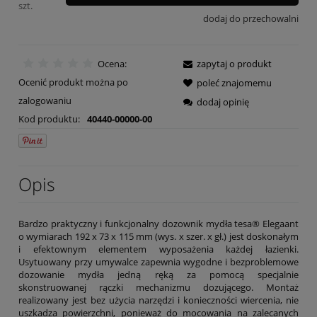
szt.
dodaj do przechowalni
Ocena:
zapytaj o produkt
Ocenić produkt można po
poleć znajomemu
zalogowaniu
dodaj opinię
Kod produktu:
40440-00000-00
Opis
Bardzo praktyczny i funkcjonalny dozownik mydła tesa® Elegaant
o wymiarach 192 x 73 x 115 mm (wys. x szer. x gł.) jest doskonałym
i efektownym elementem wyposażenia każdej łazienki.
Usytuowany przy umywalce zapewnia wygodne i bezproblemowe
dozowanie mydła jedną ręką za pomocą specjalnie
skonstruowanej rączki mechanizmu dozującego. Montaż
realizowany jest bez użycia narzędzi i konieczności wiercenia, nie
uszkadza powierzchni, ponieważ do mocowania na zalecanych